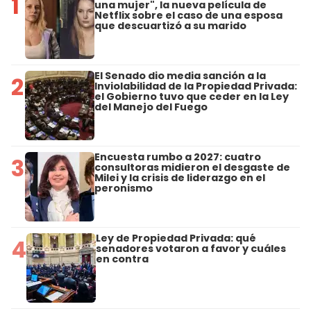
1
una mujer", la nueva película de
Netflix sobre el caso de una esposa
que descuartizó a su marido
El Senado dio media sanción a la
2
Inviolabilidad de la Propiedad Privada:
el Gobierno tuvo que ceder en la Ley
del Manejo del Fuego
Encuesta rumbo a 2027: cuatro
3
consultoras midieron el desgaste de
Milei y la crisis de liderazgo en el
peronismo
Ley de Propiedad Privada: qué
4
senadores votaron a favor y cuáles
en contra