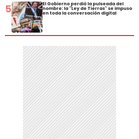
El Gobierno perdió la pulseada del
5
nombre: la "Ley de Tierras" se impuso
en toda la conversación digital