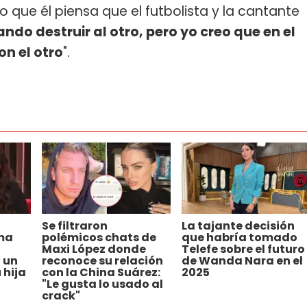
lo que él piensa que el futbolista y la cantante
ndo destruir al otro, pero yo creo que en el
n el otro
".
Se filtraron
La tajante decisión
ma
polémicos chats de
que habría tomado
Maxi López donde
Telefe sobre el futuro
 un
reconoce su relación
de Wanda Nara en el
 hija
con la China Suárez:
2025
"Le gusta lo usado al
crack"