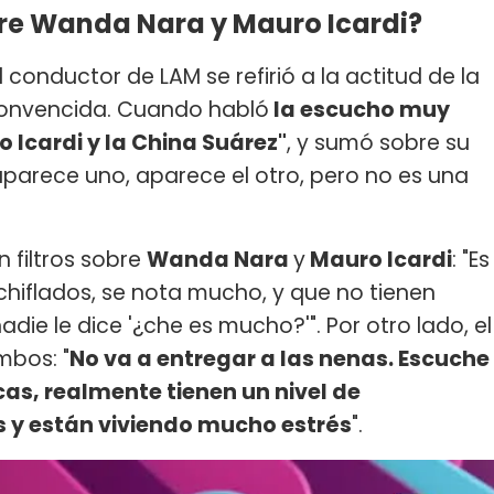
bre Wanda Nara y Mauro Icardi?
el conductor de LAM se refirió a la actitud de la
convencida. Cuando habló
la escucho muy
Icardi y la China Suárez"
, y sumó sobre su
 aparece uno, aparece el otro, pero no es una
 filtros sobre
Wanda Nara
y
Mauro Icardi
: "Es
chiflados, se nota mucho, y que no tienen
ie le dice '¿che es mucho?'". Por otro lado, el
mbos: "
No va a entregar a las nenas. Escuche
cas, realmente tienen un nivel de
s y están viviendo mucho estrés
".