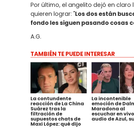
Por último, el angelito dejó en claro 
quieren lograr: "
Los dos están busca
fondo les siguen pasando cosas co
A.G.
TAMBIÉN TE PUEDE INTERESAR
La contundente
La incontenible
reacción de La China
emoción de Dal
Suárez tras la
Maradona al
filtración de
escuchar en vivo
supuestos chats de
audio de Azul, su
Maxi López: qué dijo