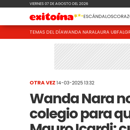
VIERNES 07 DE AGOSTO DEL 2026
ESCÁNDALOS
CORAZ
TEMAS DEL DÍA
WANDA NARA
LAURA UBFAL
G
OTRA VEZ
14-03-2025 13:32
Wanda Nara no l
colegio para q
Mauro Icardi: c