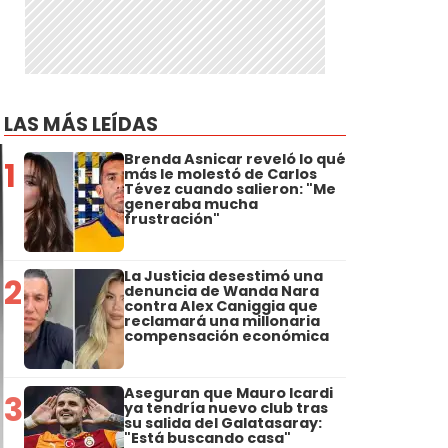
LAS MÁS LEÍDAS
Brenda Asnicar reveló lo qué
1
más le molestó de Carlos
Tévez cuando salieron: "Me
generaba mucha
frustración"
La Justicia desestimó una
2
denuncia de Wanda Nara
contra Alex Caniggia que
reclamará una millonaria
compensación económica
Aseguran que Mauro Icardi
3
ya tendría nuevo club tras
su salida del Galatasaray:
"Está buscando casa"