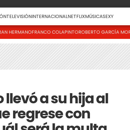
ÓN
TELEVISIÓN
INTERNACIONAL
NETFLIX
MÚSICA
SEXY
RAN HERMANO
FRANCO COLAPINTO
ROBERTO GARCÍA MO
levó a su hija al
ue regrese con
uál será la multa