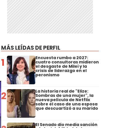
MÁS LEÍDAS DE PERFIL
Encuesta rumbo a 2027:
1
cuatro consultoras midieron
el desgaste de Milei y la
crisis de liderazgo en el
peronismo
La historia real de "Elize:
2
Sombras de una mujer", la
nueva película de Netflix
sobre el caso de una esposa
que descuartizó a su marido
El Senado dio media sanción