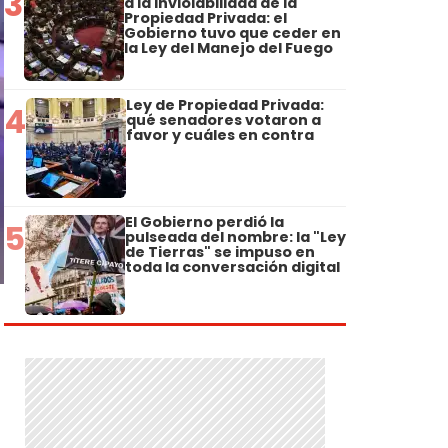
3
a la Inviolabilidad de la
Propiedad Privada: el
Gobierno tuvo que ceder en
la Ley del Manejo del Fuego
Ley de Propiedad Privada:
4
qué senadores votaron a
favor y cuáles en contra
El Gobierno perdió la
5
pulseada del nombre: la "Ley
de Tierras" se impuso en
toda la conversación digital