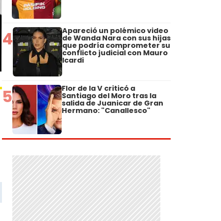
Apareció un polémico video
4
de Wanda Nara con sus hijas
que podría comprometer su
conflicto judicial con Mauro
Icardi
Flor de la V criticó a
5
Santiago del Moro tras la
salida de Juanicar de Gran
Hermano: "Canallesco"