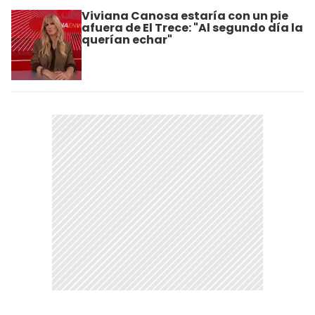
Viviana Canosa estaría con un pie
afuera de El Trece: "Al segundo día la
querían echar"