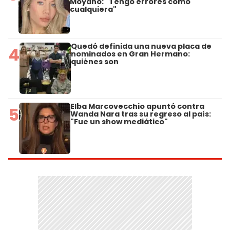
Moyano: "Tengo errores como
cualquiera"
Quedó definida una nueva placa de
4
nominados en Gran Hermano:
quiénes son
Elba Marcovecchio apuntó contra
5
Wanda Nara tras su regreso al país:
"Fue un show mediático"