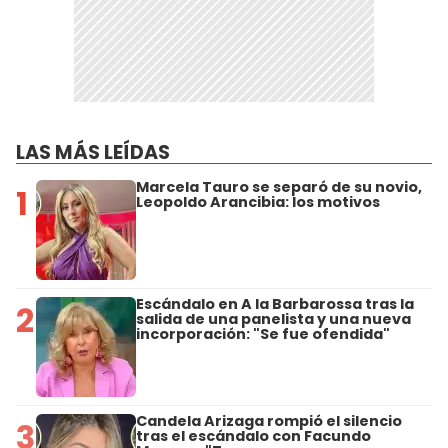
LAS MÁS LEÍDAS
Marcela Tauro se separó de su novio,
1
Leopoldo Arancibia: los motivos
Escándalo en A la Barbarossa tras la
2
salida de una panelista y una nueva
incorporación: "Se fue ofendida"
Candela Arizaga rompió el silencio
3
tras el escándalo con Facundo