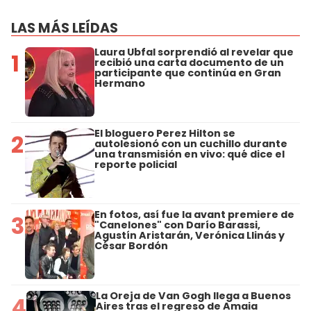
LAS MÁS LEÍDAS
Laura Ubfal sorprendió al revelar que
1
recibió una carta documento de un
participante que continúa en Gran
Hermano
El bloguero Perez Hilton se
2
autolesionó con un cuchillo durante
una transmisión en vivo: qué dice el
reporte policial
En fotos, así fue la avant premiere de
3
"Canelones" con Darío Barassi,
Agustín Aristarán, Verónica Llinás y
César Bordón
La Oreja de Van Gogh llega a Buenos
4
Aires tras el regreso de Amaia