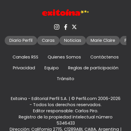
Diario Perfil
Caras
Noticias
Marie Claire
Fo
Canales RSS
Quienes Somos
Contáctenos
Privacidad
Equipo
Reglas de participación
Tránsito
Exitoina - Editorial Perfil S.A.
| © Perfil.com 2006-2026
- Todos los derechos reservados.
Editor responsable: Carlos Piro.
Registro de la propiedad intelectual número
5346433
Dirección:
California 2715
,
C1289ABI
,
CABA, Argentina
|