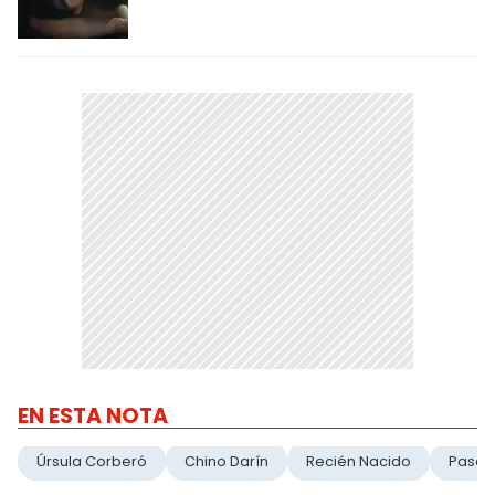
EN ESTA NOTA
Úrsula Corberó
Chino Darín
Recién Nacido
Paseo