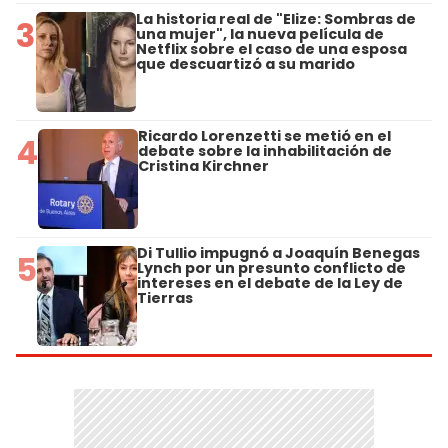
La historia real de "Elize: Sombras de
3
una mujer", la nueva película de
Netflix sobre el caso de una esposa
que descuartizó a su marido
Ricardo Lorenzetti se metió en el
4
debate sobre la inhabilitación de
Cristina Kirchner
Di Tullio impugnó a Joaquín Benegas
5
Lynch por un presunto conflicto de
intereses en el debate de la Ley de
Tierras