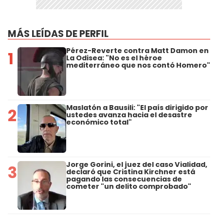
MÁS LEÍDAS DE PERFIL
Pérez-Reverte contra Matt Damon en
1
La Odisea: "No es el héroe
mediterráneo que nos contó Homero"
Maslatón a Bausili: "El país dirigido por
2
ustedes avanza hacia el desastre
económico total"
Jorge Gorini, el juez del caso Vialidad,
3
declaró que Cristina Kirchner está
pagando las consecuencias de
cometer "un delito comprobado"