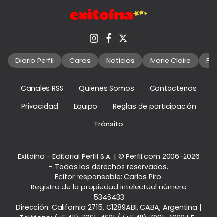
Diario Perfil
Caras
Noticias
Marie Claire
Fo
Canales RSS
Quienes Somos
Contáctenos
Privacidad
Equipo
Reglas de participación
Tránsito
Exitoina - Editorial Perfil S.A.
| © Perfil.com 2006-2026
- Todos los derechos reservados.
Editor responsable: Carlos Piro.
Registro de la propiedad intelectual número
5346433
Dirección:
California 2715
,
C1289ABI
,
CABA, Argentina
|