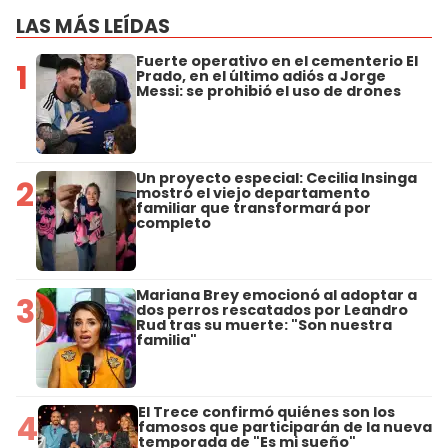
LAS MÁS LEÍDAS
Fuerte operativo en el cementerio El
1
Prado, en el último adiós a Jorge
Messi: se prohibió el uso de drones
Un proyecto especial: Cecilia Insinga
2
mostró el viejo departamento
familiar que transformará por
completo
Mariana Brey emocionó al adoptar a
3
dos perros rescatados por Leandro
Rud tras su muerte: "Son nuestra
familia"
El Trece confirmó quiénes son los
4
famosos que participarán de la nueva
temporada de "Es mi sueño"