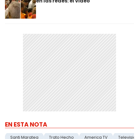
en las redes: el video
EN ESTA NOTA
Santi Maratea
Trato Hecho
America TV
Television