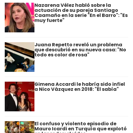
Nazarena Vélez habló sobre la
actuación de su pareja Santiago
Caamaño en la serie "En el Barro": "Es
muy fuerte"
Juana Repetto reveló un problema
que descubrió en su nueva casa: "No
todo es color de rosa"
Gimena Accardi le habría sido infiel
a Nico Vázquez en 2018: "Él sabía"
El confuso y violento episodio de
Mauro Icardi en Turquía que explotó