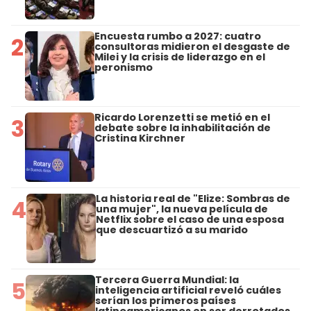
Encuesta rumbo a 2027: cuatro
2
consultoras midieron el desgaste de
Milei y la crisis de liderazgo en el
peronismo
Ricardo Lorenzetti se metió en el
3
debate sobre la inhabilitación de
Cristina Kirchner
La historia real de "Elize: Sombras de
4
una mujer", la nueva película de
Netflix sobre el caso de una esposa
que descuartizó a su marido
Tercera Guerra Mundial: la
5
inteligencia artificial reveló cuáles
serían los primeros países
latinoamericanos en ser derrotados