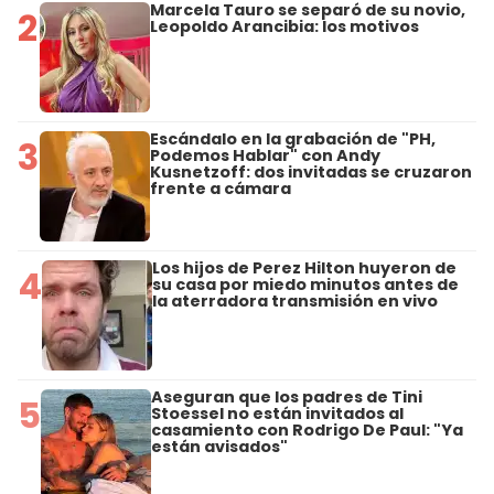
Marcela Tauro se separó de su novio,
2
Leopoldo Arancibia: los motivos
Escándalo en la grabación de "PH,
3
Podemos Hablar" con Andy
Kusnetzoff: dos invitadas se cruzaron
frente a cámara
Los hijos de Perez Hilton huyeron de
4
su casa por miedo minutos antes de
la aterradora transmisión en vivo
Aseguran que los padres de Tini
5
Stoessel no están invitados al
casamiento con Rodrigo De Paul: "Ya
están avisados"