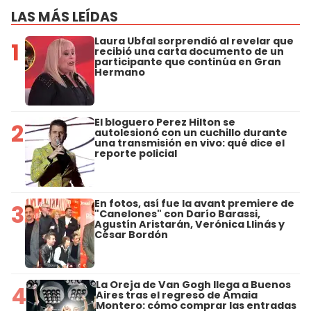
LAS MÁS LEÍDAS
Laura Ubfal sorprendió al revelar que
1
recibió una carta documento de un
participante que continúa en Gran
Hermano
El bloguero Perez Hilton se
2
autolesionó con un cuchillo durante
una transmisión en vivo: qué dice el
reporte policial
En fotos, así fue la avant premiere de
3
"Canelones" con Darío Barassi,
Agustín Aristarán, Verónica Llinás y
César Bordón
La Oreja de Van Gogh llega a Buenos
4
Aires tras el regreso de Amaia
Montero: cómo comprar las entradas