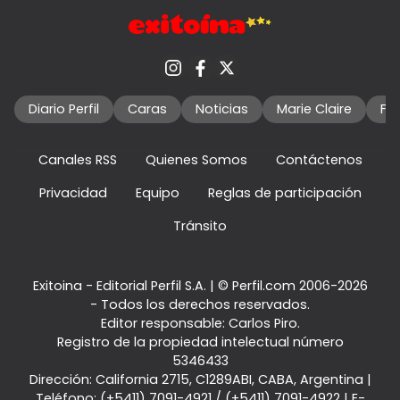
Diario Perfil
Caras
Noticias
Marie Claire
Fo
Canales RSS
Quienes Somos
Contáctenos
Privacidad
Equipo
Reglas de participación
Tránsito
Exitoina - Editorial Perfil S.A.
| © Perfil.com 2006-2026
- Todos los derechos reservados.
Editor responsable: Carlos Piro.
Registro de la propiedad intelectual número
5346433
Dirección:
California 2715
,
C1289ABI
,
CABA, Argentina
|
Teléfono:
(+5411) 7091-4921
/
(+5411) 7091-4922
| E-