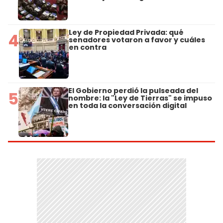
Ley de Propiedad Privada: qué
4
senadores votaron a favor y cuáles
en contra
El Gobierno perdió la pulseada del
5
nombre: la "Ley de Tierras" se impuso
en toda la conversación digital