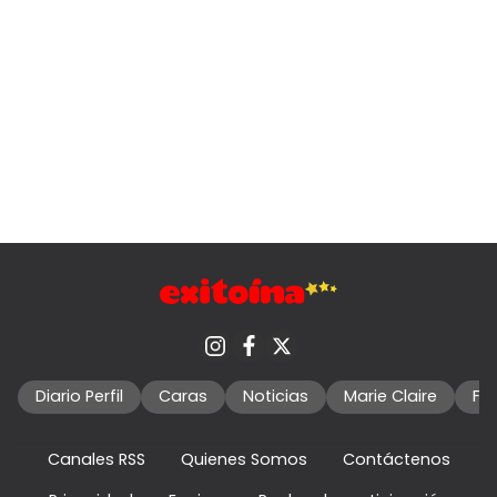
Diario Perfil
Caras
Noticias
Marie Claire
Fo
Canales RSS
Quienes Somos
Contáctenos