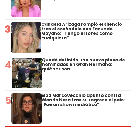
Candela Arizaga rompió el silencio
3
tras el escándalo con Facundo
Moyano: "Tengo errores como
cualquiera"
Quedó definida una nueva placa de
4
nominados en Gran Hermano:
quiénes son
Elba Marcovecchio apuntó contra
5
Wanda Nara tras su regreso al país:
"Fue un show mediático"