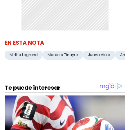
EN ESTA NOTA
Mirtha Legrand
Marcela Tinayre
Juana Viale
Amba