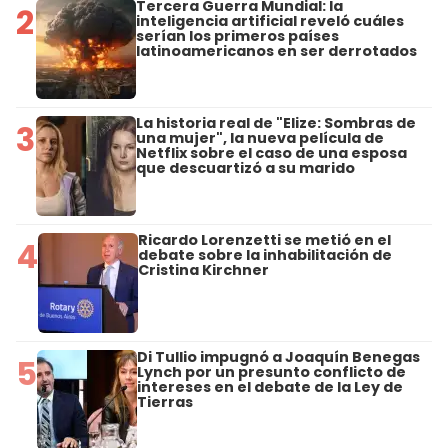
Tercera Guerra Mundial: la
2
inteligencia artificial reveló cuáles
serían los primeros países
latinoamericanos en ser derrotados
La historia real de "Elize: Sombras de
3
una mujer", la nueva película de
Netflix sobre el caso de una esposa
que descuartizó a su marido
Ricardo Lorenzetti se metió en el
4
debate sobre la inhabilitación de
Cristina Kirchner
Di Tullio impugnó a Joaquín Benegas
5
Lynch por un presunto conflicto de
intereses en el debate de la Ley de
Tierras