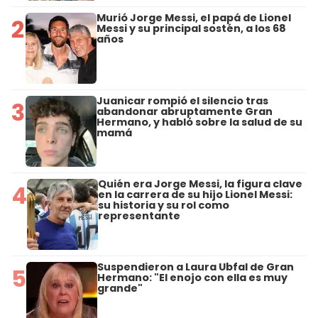
Murió Jorge Messi, el papá de Lionel
2
Messi y su principal sostén, a los 68
años
Juanicar rompió el silencio tras
3
abandonar abruptamente Gran
Hermano, y habló sobre la salud de su
mamá
Quién era Jorge Messi, la figura clave
4
en la carrera de su hijo Lionel Messi:
su historia y su rol como
representante
Suspendieron a Laura Ubfal de Gran
5
Hermano: "El enojo con ella es muy
grande"