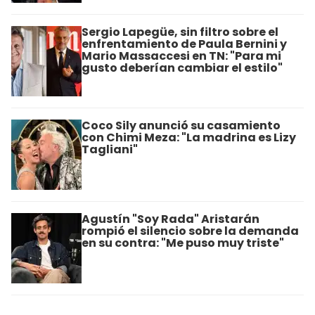
Sergio Lapegüe, sin filtro sobre el
enfrentamiento de Paula Bernini y
Mario Massaccesi en TN: "Para mi
gusto deberían cambiar el estilo"
Coco Sily anunció su casamiento
con Chimi Meza: "La madrina es Lizy
Tagliani"
Agustín "Soy Rada" Aristarán
rompió el silencio sobre la demanda
en su contra: "Me puso muy triste"