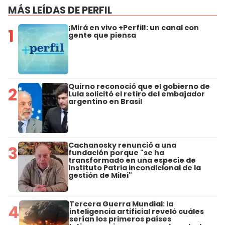
MÁS LEÍDAS DE PERFIL
¡Mirá en vivo +Perfil!: un canal con
1
gente que piensa
Quirno reconoció que el gobierno de
2
Lula solicitó el retiro del embajador
argentino en Brasil
Cachanosky renunció a una
3
fundación porque "se ha
transformado en una especie de
Instituto Patria incondicional de la
gestión de Milei"
Tercera Guerra Mundial: la
4
inteligencia artificial reveló cuáles
serían los primeros países