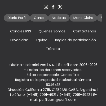
Diario Perfil
Caras
Noticias
Marie Claire
Fo
Canales RSS
Quienes Somos
Contáctenos
Privacidad
Equipo
Reglas de participación
Tránsito
Exitoina - Editorial Perfil S.A.
| © Perfil.com 2006-2026
- Todos los derechos reservados.
Editor responsable: Carlos Piro.
Registro de la propiedad intelectual número
5346433
Dirección:
California 2715
,
C1289ABI
,
CABA, Argentina
|
Teléfono:
(+5411) 7091-4921
/
(+5411) 7091-4922
| E-
mail:
perfilcom@perfil.com