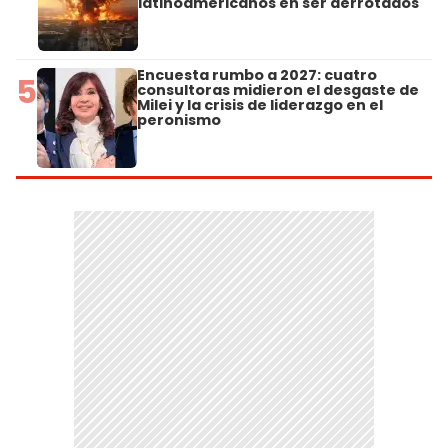
latinoamericanos en ser derrotados
Encuesta rumbo a 2027: cuatro
5
consultoras midieron el desgaste de
Milei y la crisis de liderazgo en el
peronismo