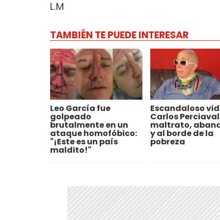
L.M
TAMBIÉN TE PUEDE INTERESAR
Leo García fue
Escandaloso vid
golpeado
Carlos Perciaval
brutalmente en un
maltrato, aban
ataque homofóbico:
y al borde de la
"¡Este es un país
pobreza
maldito!"