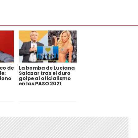
eo de
La bomba de Luciana
le:
Salazar tras el duro
dono
golpe al oficialismo
en las PASO 2021