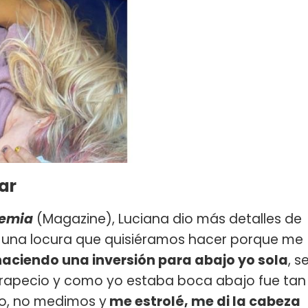
ar
demia
(Magazine), Luciana dio más detalles de
r una locura que quisiéramos hacer porque me
haciendo una inversión para abajo yo sola
, s
 trapecio y como yo estaba boca abajo fue tan
io, no medimos y
me estrolé, me di la cabeza