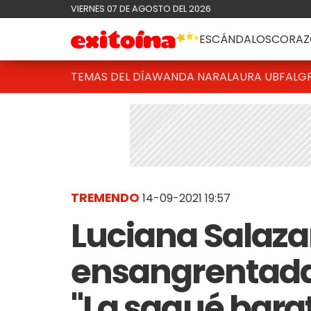
VIERNES 07 DE AGOSTO DEL 2026
ESCÁNDALOS
CORAZ
TEMAS DEL DÍA
WANDA NARA
LAURA UBFAL
G
TREMENDO
14-09-2021 19:57
Luciana Salaza
ensangrentada 
"La saqué bara