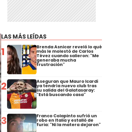
LAS MÁS LEÍDAS
Brenda Asnicar reveló lo qué
1
más le molestó de Carlos
Tévez cuando salieron: "Me
generaba mucha
frustración"
Aseguran que Mauro Icardi
2
ya tendría nuevo club tras
su salida del Galatasaray:
"Está buscando casa"
Franco Colapinto sufrió un
3
robo en Italia y estalló de
furia: "Ni la matera dejaron"