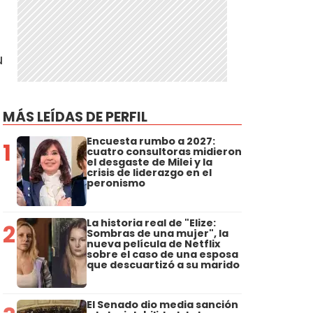
u
MÁS LEÍDAS DE PERFIL
Encuesta rumbo a 2027:
1
cuatro consultoras midieron
el desgaste de Milei y la
crisis de liderazgo en el
peronismo
La historia real de "Elize:
2
Sombras de una mujer", la
nueva película de Netflix
sobre el caso de una esposa
que descuartizó a su marido
El Senado dio media sanción