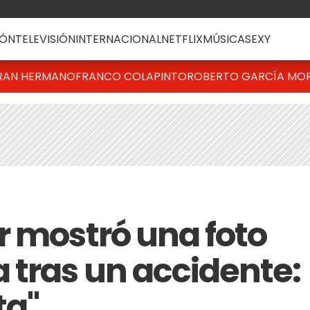
ÓN
TELEVISIÓN
INTERNACIONAL
NETFLIX
MÚSICA
SEXY
RAN HERMANO
FRANCO COLAPINTO
ROBERTO GARCÍA MO
r mostró una foto
tras un accidente:
ta"