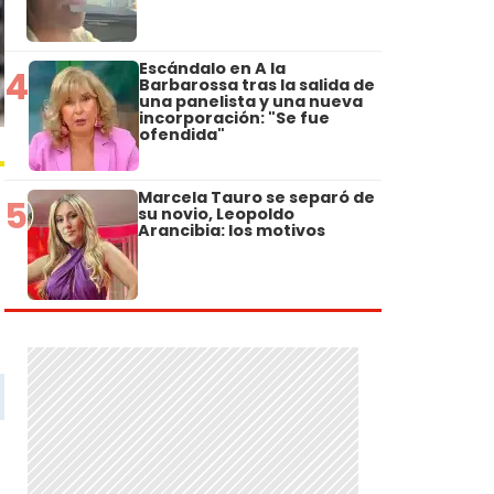
Escándalo en A la
4
Barbarossa tras la salida de
una panelista y una nueva
incorporación: "Se fue
ofendida"
Marcela Tauro se separó de
5
su novio, Leopoldo
Arancibia: los motivos