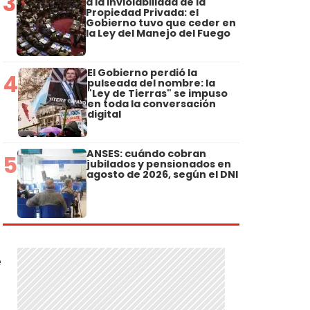
3
a la Inviolabilidad de la
Propiedad Privada: el
Gobierno tuvo que ceder en
la Ley del Manejo del Fuego
El Gobierno perdió la
4
pulseada del nombre: la
"Ley de Tierras" se impuso
en toda la conversación
digital
ANSES: cuándo cobran
5
jubilados y pensionados en
agosto de 2026, según el DNI
e