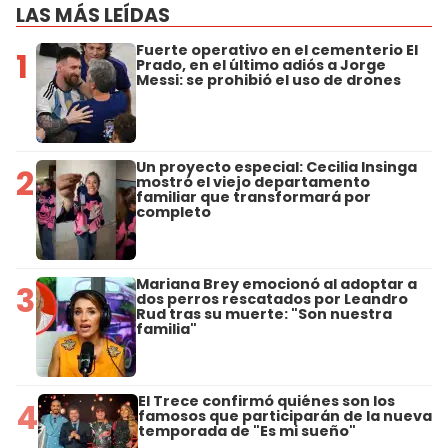
LAS MÁS LEÍDAS
Fuerte operativo en el cementerio El
1
Prado, en el último adiós a Jorge
Messi: se prohibió el uso de drones
Un proyecto especial: Cecilia Insinga
2
mostró el viejo departamento
familiar que transformará por
completo
Mariana Brey emocionó al adoptar a
3
dos perros rescatados por Leandro
Rud tras su muerte: "Son nuestra
familia"
El Trece confirmó quiénes son los
4
famosos que participarán de la nueva
temporada de "Es mi sueño"