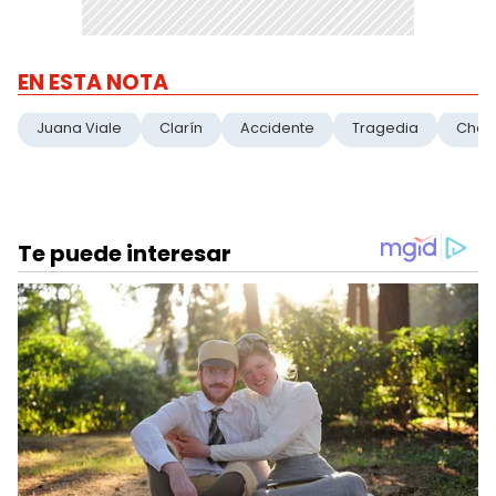
EN ESTA NOTA
Juana Viale
Clarín
Accidente
Tragedia
Choq