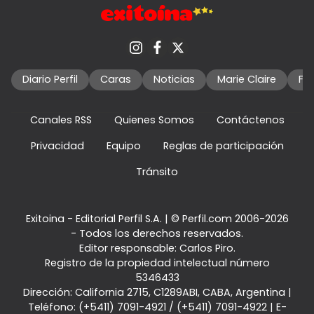
Diario Perfil
Caras
Noticias
Marie Claire
Fo
Canales RSS
Quienes Somos
Contáctenos
Privacidad
Equipo
Reglas de participación
Tránsito
Exitoina - Editorial Perfil S.A.
| © Perfil.com 2006-2026
- Todos los derechos reservados.
Editor responsable: Carlos Piro.
Registro de la propiedad intelectual número
5346433
Dirección:
California 2715
,
C1289ABI
,
CABA, Argentina
|
Teléfono:
(+5411) 7091-4921
/
(+5411) 7091-4922
| E-