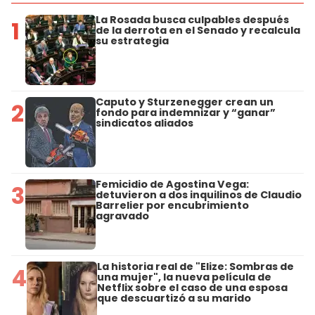
La Rosada busca culpables después
1
de la derrota en el Senado y recalcula
su estrategia
Caputo y Sturzenegger crean un
2
fondo para indemnizar y “ganar”
sindicatos aliados
Femicidio de Agostina Vega:
3
detuvieron a dos inquilinos de Claudio
Barrelier por encubrimiento
agravado
La historia real de "Elize: Sombras de
4
una mujer", la nueva película de
Netflix sobre el caso de una esposa
que descuartizó a su marido