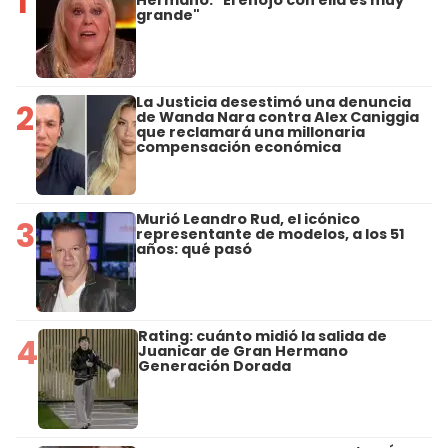
1
Hermano: "El enojo con ella es muy
grande"
La Justicia desestimó una denuncia
2
de Wanda Nara contra Alex Caniggia
que reclamará una millonaria
compensación económica
Murió Leandro Rud, el icónico
3
representante de modelos, a los 51
años: qué pasó
Rating: cuánto midió la salida de
4
Juanicar de Gran Hermano
Generación Dorada