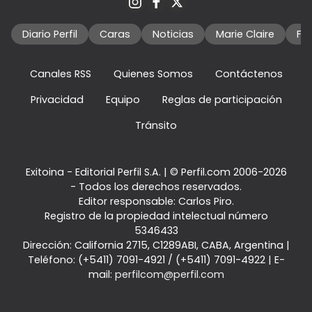
Diario Perfil
Caras
Noticias
Marie Claire
Fo
Canales RSS
Quienes Somos
Contáctenos
Privacidad
Equipo
Reglas de participación
Tránsito
Exitoina - Editorial Perfil S.A.
| © Perfil.com 2006-2026
- Todos los derechos reservados.
Editor responsable: Carlos Piro.
Registro de la propiedad intelectual número
5346433
Dirección:
California 2715
,
C1289ABI
,
CABA, Argentina
|
Teléfono:
(+5411) 7091-4921
/
(+5411) 7091-4922
| E-
mail:
perfilcom@perfil.com