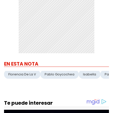
EN ESTA NOTA
Florencia De La V
Pablo Goycochea
Isabella
Paul