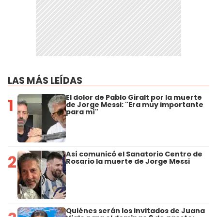
LAS MÁS LEÍDAS
El dolor de Pablo Giralt por la muerte
1
de Jorge Messi: "Era muy importante
para mí"
Así comunicó el Sanatorio Centro de
2
Rosario la muerte de Jorge Messi
Quiénes serán los invitados de Juana