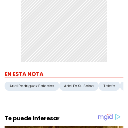
EN ESTA NOTA
Ariel Rodriguez Palacios
Ariel En Su Salsa
Telefe
T