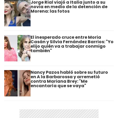
Jorge Rial viajó a Italia junto a su
novia en medio de la detención de
Morena: las fotos
El inesperado cruce entre Moria
Casán y Silvia Fernández Barrios: "Yo
elijo quién va a trabajar conmigo
también"
Nancy Pazos habló sobre su futuro
en A la Barbarossa y arremetió
contra Mariana Brey: "Me
encantaría que se vaya"