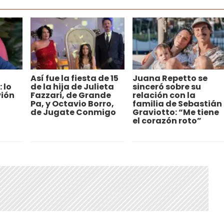
l
Así fue la fiesta de 15
Juana Repetto se
 lo
de la hija de Julieta
sinceró sobre su
vión
Fazzari, de Grande
relación con la
Pa, y Octavio Borro,
familia de Sebastián
de Jugate Conmigo
Graviotto: “Me tiene
el corazón roto”