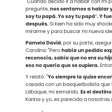
"Cuando decido ir a hablar con mi p
pregunte,
nos sentamos a hablar y 
soy tu papá. Yo soy tu papá’.
Y fue
después.
Si bien ha sido muy shock
mirarme y para buscar mi nueva ide
Pamela David
, por su parte, asegu
Carolina: "Pero
había un pedido exp
reconocía, sabía que no era su hij
eso no quería que se supiera.
Enton
Y relató: "
Yo siempre la quise enco
casada con un basquetbolista que 
Lábaque, mi exmarido.
Es el destino
Karina y yo, es parecida a nosotras d