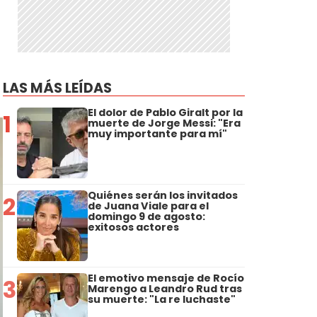
LAS MÁS LEÍDAS
El dolor de Pablo Giralt por la
1
muerte de Jorge Messi: "Era
muy importante para mí"
Quiénes serán los invitados
2
de Juana Viale para el
domingo 9 de agosto:
exitosos actores
El emotivo mensaje de Rocío
3
Marengo a Leandro Rud tras
su muerte: "La re luchaste"