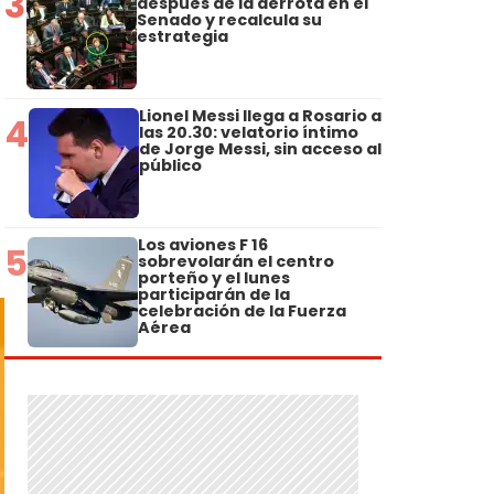
3
después de la derrota en el
Senado y recalcula su
estrategia
Lionel Messi llega a Rosario a
4
las 20.30: velatorio íntimo
de Jorge Messi, sin acceso al
público
Los aviones F 16
5
sobrevolarán el centro
porteño y el lunes
participarán de la
celebración de la Fuerza
Aérea