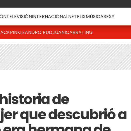
ÓN
TELEVISIÓN
INTERNACIONAL
NETFLIX
MÚSICA
SEXY
LACKPINK
LEANDRO RUD
JUANICAR
RATING
historia de
jer que descubrió a
e era hermana de