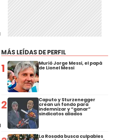
a
MÁS LEÍDAS DE PERFIL
Murió Jorge Messi, el papá
1
de Lionel Messi
Caputo y Sturzenegger
2
crean un fondo para
indemnizar y “ganar”
sindicatos aliados
a
La Rosada busca culpables