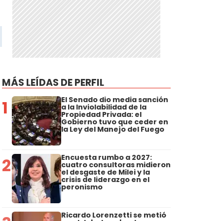
MÁS LEÍDAS DE PERFIL
El Senado dio media sanción
1
a la Inviolabilidad de la
Propiedad Privada: el
Gobierno tuvo que ceder en
la Ley del Manejo del Fuego
Encuesta rumbo a 2027:
2
cuatro consultoras midieron
el desgaste de Milei y la
crisis de liderazgo en el
peronismo
Ricardo Lorenzetti se metió