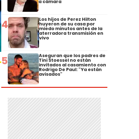
a cámara
Los hijos de Perez Hilton
4
huyeron de su casa por
miedo minutos antes de la
aterradora transmisión en
vivo
Aseguran que los padres de
5
Tini Stoessel no están
invitados al casamiento con
Rodrigo De Paul: "Ya están
avisados"