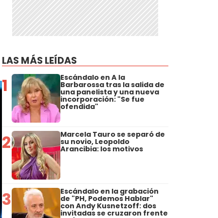
LAS MÁS LEÍDAS
Escándalo en A la
1
Barbarossa tras la salida de
una panelista y una nueva
incorporación: "Se fue
ofendida"
Marcela Tauro se separó de
2
su novio, Leopoldo
Arancibia: los motivos
Escándalo en la grabación
3
de "PH, Podemos Hablar"
con Andy Kusnetzoff: dos
invitadas se cruzaron frente