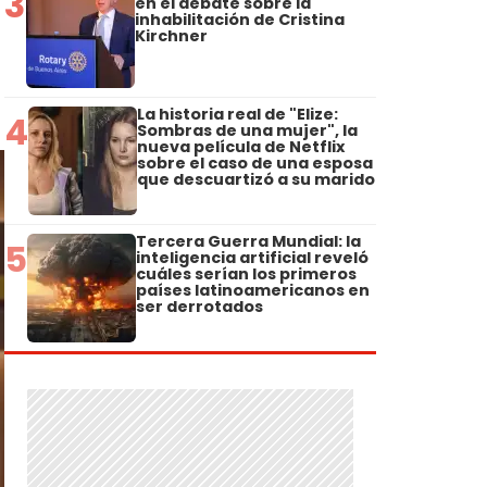
3
en el debate sobre la
inhabilitación de Cristina
Kirchner
La historia real de "Elize:
4
Sombras de una mujer", la
nueva película de Netflix
sobre el caso de una esposa
que descuartizó a su marido
Tercera Guerra Mundial: la
5
inteligencia artificial reveló
cuáles serían los primeros
países latinoamericanos en
ser derrotados