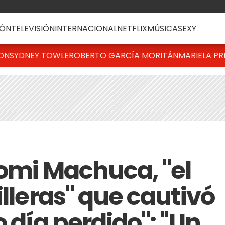
ÓN
TELEVISIÓN
INTERNACIONAL
NETFLIX
MÚSICA
SEXY
TON
SYDNEY TOWLE
ROBERTO GARCÍA MORITÁN
MARIELA PR
Tomi Machuca, "el
illeras" que cautivó
o día perdido": "Un