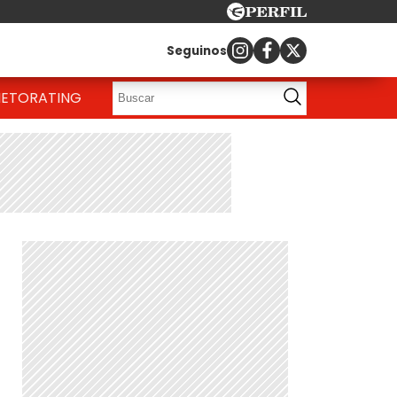
Seguinos
IETO
RATING