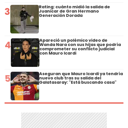
Rating: cuánto midió la salida de
3
Juanicar de Gran Hermano
Generación Dorada
Apareció un polémico video de
4
Wanda Nara con sus hijas que podría
comprometer su conflicto judicial
con Mauro Icardi
Aseguran que Mauro Icardi ya tendría
5
nuevo club tras su salida del
Galatasaray: "Está buscando casa"