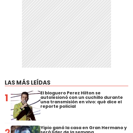
LAS MÁS LEÍDAS
El bloguero Perez Hilton se
1
autolesionó con un cuchillo durante
una transmisión en vivo: qué dice el
reporte policial
Yipio ganó la casa en Gran Hermano y
2
será líder de la semana