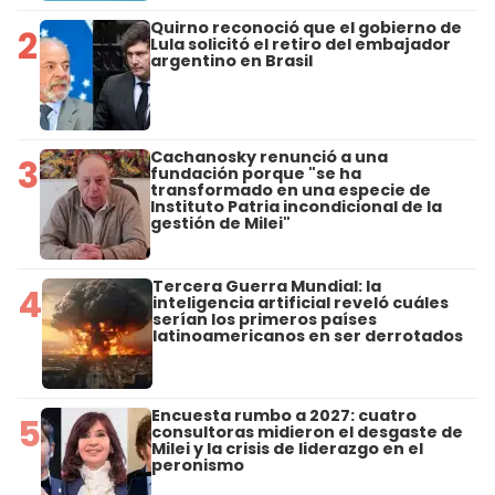
Quirno reconoció que el gobierno de
2
Lula solicitó el retiro del embajador
argentino en Brasil
Cachanosky renunció a una
3
fundación porque "se ha
transformado en una especie de
Instituto Patria incondicional de la
gestión de Milei"
Tercera Guerra Mundial: la
4
inteligencia artificial reveló cuáles
serían los primeros países
latinoamericanos en ser derrotados
Encuesta rumbo a 2027: cuatro
5
consultoras midieron el desgaste de
Milei y la crisis de liderazgo en el
peronismo