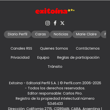
Diario Perfil
Caras
Noticias
Marie Claire
Fo
Canales RSS
Quienes Somos
Contáctenos
Privacidad
Equipo
Reglas de participación
Tránsito
Exitoina - Editorial Perfil S.A.
| © Perfil.com 2006-2026
- Todos los derechos reservados.
Editor responsable: Carlos Piro.
Registro de la propiedad intelectual número
5346433
Dirección:
California 2715
,
C1289ABI
,
CABA, Argentina
|