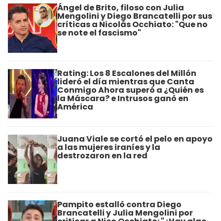
Ángel de Brito, filoso con Julia
Mengolini y Diego Brancatelli por sus
críticas a Nicolás Occhiato: "Que no
se note el fascismo"
Rating: Los 8 Escalones del Millón
lideró el día mientras que Canta
Conmigo Ahora superó a ¿Quién es
la Máscara? e Intrusos ganó en
América
Juana Viale se cortó el pelo en apoyo
a las mujeres iraníes y la
destrozaron en la red
Pampito estalló contra Diego
Brancatelli y Julia Mengolini por