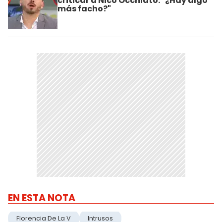
criticar a Nico Occhiato: "¿Hay algo
más facho?"
EN ESTA NOTA
Florencia De La V
Intrusos