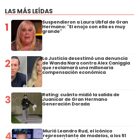
LAS MÁS LEÍDAS
Suspendieron a Laura Ubfal de Gran
1
Hermano: "El enojo con ella es muy
grande"
La Justicia desestimó una denuncia
2
de Wanda Nara contra Alex Caniggia
que reclamará una millonaria
compensación económica
Rating: cuánto midió la salida de
3
Juanicar de Gran Hermano
Generación Dorada
Murió Leandro Rud, el icónico
4
representante de modelos, a los 51