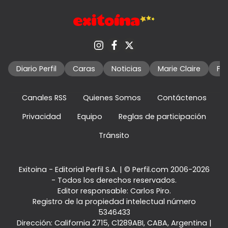
Diario Perfil
Caras
Noticias
Marie Claire
Fo
Canales RSS
Quienes Somos
Contáctenos
Privacidad
Equipo
Reglas de participación
Tránsito
Exitoina - Editorial Perfil S.A.
| © Perfil.com 2006-2026
- Todos los derechos reservados.
Editor responsable: Carlos Piro.
Registro de la propiedad intelectual número
5346433
Dirección:
California 2715
,
C1289ABI
,
CABA, Argentina
|