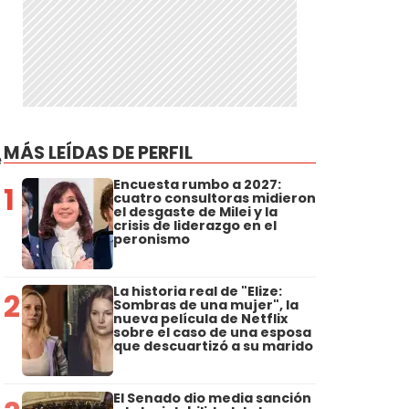
a
MÁS LEÍDAS DE PERFIL
e
Encuesta rumbo a 2027:
1
cuatro consultoras midieron
el desgaste de Milei y la
crisis de liderazgo en el
peronismo
La historia real de "Elize:
2
Sombras de una mujer", la
nueva película de Netflix
sobre el caso de una esposa
que descuartizó a su marido
El Senado dio media sanción