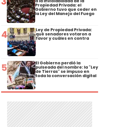
3
a la Inviolabilidad de la
Propiedad Privada: el
Gobierno tuvo que ceder en
la Ley del Manejo del Fuego
Ley de Propiedad Privada:
4
qué senadores votaron a
favor y cuáles en contra
El Gobierno perdió la
5
pulseada del nombre: la "Ley
de Tierras" se impuso en
toda la conversación digital