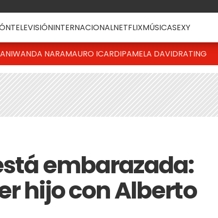
ÓN
TELEVISIÓN
INTERNACIONAL
NETFLIX
MÚSICA
SEXY
IANI
WANDA NARA
MAURO ICARDI
PAMELA DAVID
RATING
 está embarazada:
r hijo con Alberto