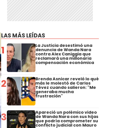
LAS MÁS LEÍDAS
La Justicia desestimó una
1
denuncia de Wanda Nara
contra Alex Caniggia que
reclamará una millonaria
compensación económica
Brenda Asnicar reveló lo qué
2
más le molestó de Carlos
Tévez cuando salieron: "Me
generaba mucha
frustración"
Apareció un polémico video
3
de Wanda Nara con sus hijas
que podría comprometer su
conflicto judicial con Mauro