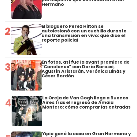
Hermano
El bloguero Perez Hilton se
2
autolesionó con un cuchillo durante
una transmisión en vivo: qué dice el
reporte policial
En fotos, así fue la avant premiere de
3
"Canelones" con Darío Barassi,
Agustín Aristarán, Verónica Llinás y
César Bordón
La Oreja de Van Gogh llega a Buenos
4
Aires tras el regreso de Amaia
Montero: cómo comprar las entradas
Yipio ganó la casa en Gran Hermano y