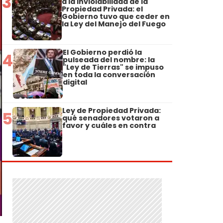
3
a la Inviolabilidad de la
Propiedad Privada: el
Gobierno tuvo que ceder en
la Ley del Manejo del Fuego
El Gobierno perdió la
4
pulseada del nombre: la
"Ley de Tierras" se impuso
en toda la conversación
digital
Ley de Propiedad Privada:
5
qué senadores votaron a
favor y cuáles en contra