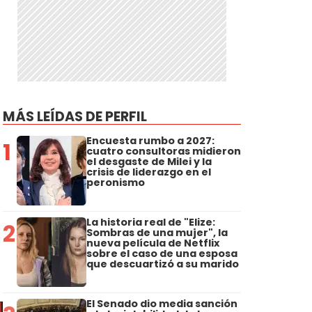
MÁS LEÍDAS DE PERFIL
Encuesta rumbo a 2027:
1
cuatro consultoras midieron
el desgaste de Milei y la
crisis de liderazgo en el
peronismo
La historia real de "Elize:
2
Sombras de una mujer", la
nueva película de Netflix
sobre el caso de una esposa
que descuartizó a su marido
El Senado dio media sanción