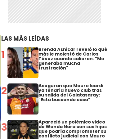
u
LAS MÁS LEÍDAS
Brenda Asnicar reveló lo qué
1
más le molestó de Carlos
Tévez cuando salieron: "Me
generaba mucha
frustración"
Aseguran que Mauro Icardi
2
ya tendría nuevo club tras
su salida del Galatasaray:
"Está buscando casa"
Apareció un polémico video
3
de Wanda Nara con sus hijas
que podría comprometer su
conflicto judicial con Mauro