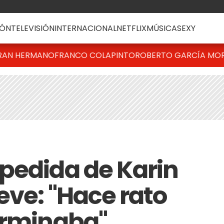
ÓN
TELEVISIÓN
INTERNACIONAL
NETFLIX
MÚSICA
SEXY
RAN HERMANO
FRANCO COLAPINTO
ROBERTO GARCÍA MO
pedida de Karin
eve: "Hace rato
erminaba"