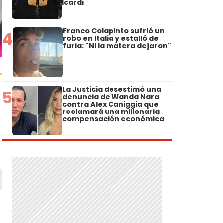
Icardi
Franco Colapinto sufrió un
4
robo en Italia y estalló de
furia: "Ni la matera dejaron"
La Justicia desestimó una
5
denuncia de Wanda Nara
contra Alex Caniggia que
reclamará una millonaria
compensación económica