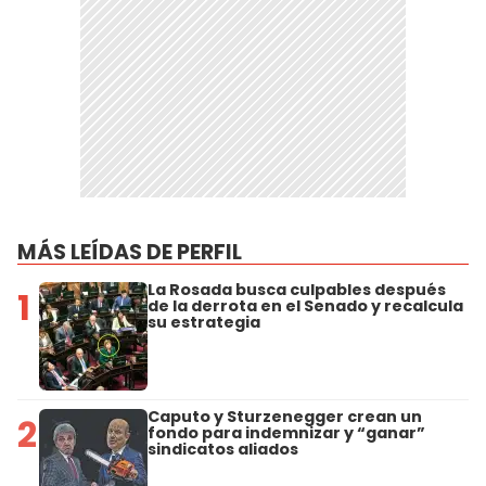
MÁS LEÍDAS DE PERFIL
La Rosada busca culpables después
1
de la derrota en el Senado y recalcula
su estrategia
Caputo y Sturzenegger crean un
2
fondo para indemnizar y “ganar”
sindicatos aliados