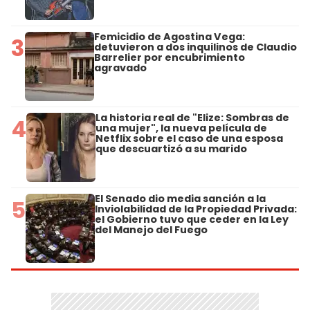
Femicidio de Agostina Vega:
3
detuvieron a dos inquilinos de Claudio
Barrelier por encubrimiento
agravado
La historia real de "Elize: Sombras de
4
una mujer", la nueva película de
Netflix sobre el caso de una esposa
que descuartizó a su marido
El Senado dio media sanción a la
5
Inviolabilidad de la Propiedad Privada:
el Gobierno tuvo que ceder en la Ley
del Manejo del Fuego