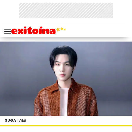
SUGA
| WEB