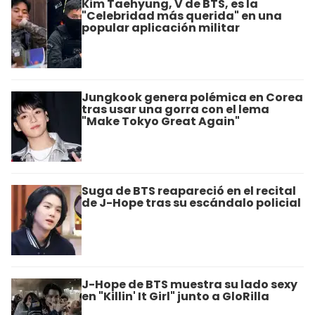
Kim Taehyung, V de BTS, es la
"Celebridad más querida" en una
popular aplicación militar
Jungkook genera polémica en Corea
tras usar una gorra con el lema
"Make Tokyo Great Again"
Suga de BTS reapareció en el recital
de J-Hope tras su escándalo policial
J-Hope de BTS muestra su lado sexy
en "Killin' It Girl" junto a GloRilla