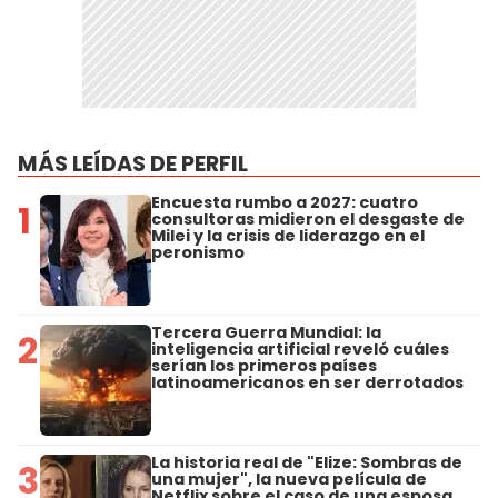
MÁS LEÍDAS DE PERFIL
Encuesta rumbo a 2027: cuatro
1
consultoras midieron el desgaste de
Milei y la crisis de liderazgo en el
peronismo
Tercera Guerra Mundial: la
2
inteligencia artificial reveló cuáles
serían los primeros países
latinoamericanos en ser derrotados
La historia real de "Elize: Sombras de
3
una mujer", la nueva película de
Netflix sobre el caso de una esposa