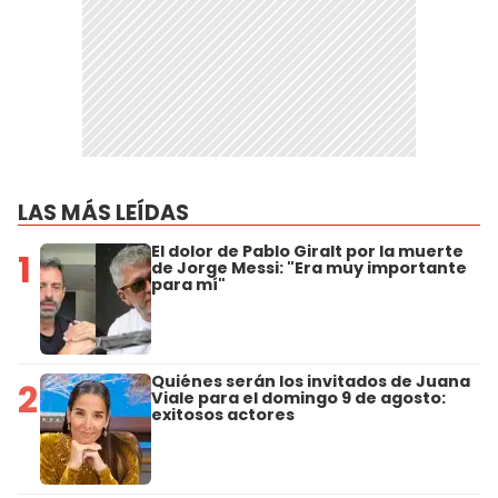
LAS MÁS LEÍDAS
El dolor de Pablo Giralt por la muerte
1
de Jorge Messi: "Era muy importante
para mí"
Quiénes serán los invitados de Juana
2
Viale para el domingo 9 de agosto:
exitosos actores