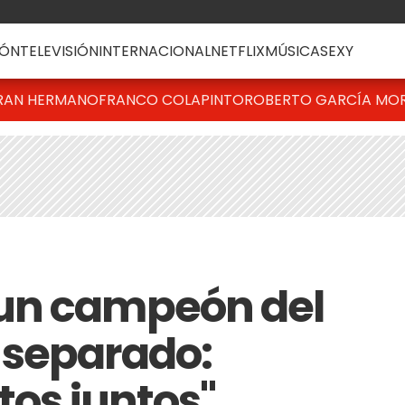
ÓN
TELEVISIÓN
INTERNACIONAL
NETFLIX
MÚSICA
SEXY
RAN HERMANO
FRANCO COLAPINTO
ROBERTO GARCÍA MO
un campeón del
 separado:
otos juntos"