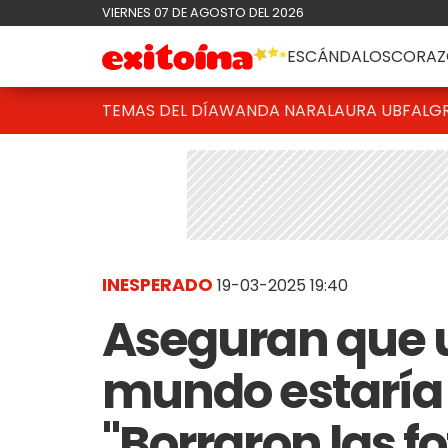
VIERNES 07 DE AGOSTO DEL 2026
ESCÁNDALOS
CORAZ
TEMAS DEL DÍA
WANDA NARA
LAURA UBFAL
G
INESPERADO
19-03-2025 19:40
Aseguran que 
mundo estaría
"Borraron las f