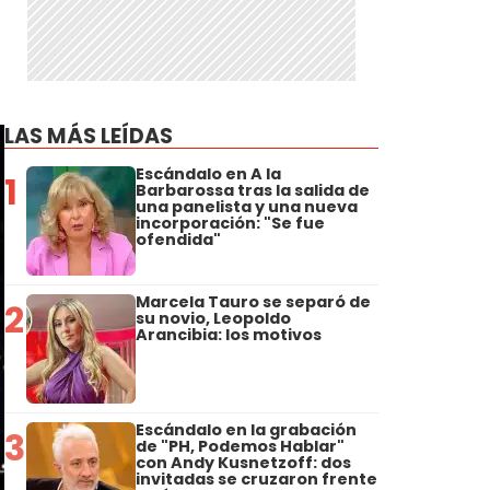
LAS MÁS LEÍDAS
Escándalo en A la
1
Barbarossa tras la salida de
una panelista y una nueva
incorporación: "Se fue
ofendida"
Marcela Tauro se separó de
2
su novio, Leopoldo
Arancibia: los motivos
Escándalo en la grabación
3
de "PH, Podemos Hablar"
con Andy Kusnetzoff: dos
invitadas se cruzaron frente