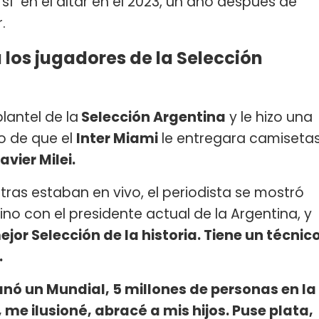
í" en el altar en el 2023, un año después de
r.
 los jugadores de la Selección
plantel de la
Selección Argentina
y le hizo una
o de que el
Inter Miami
le entregara camiseta
avier Milei.
tras estaban en vivo, el periodista se mostró
ino con el presidente actual de la Argentina, y
jor Selección de la historia. Tiene un técnic
.
anó un Mundial, 5 millones de personas en la
té, me ilusioné, abracé a mis hijos. Puse plata,