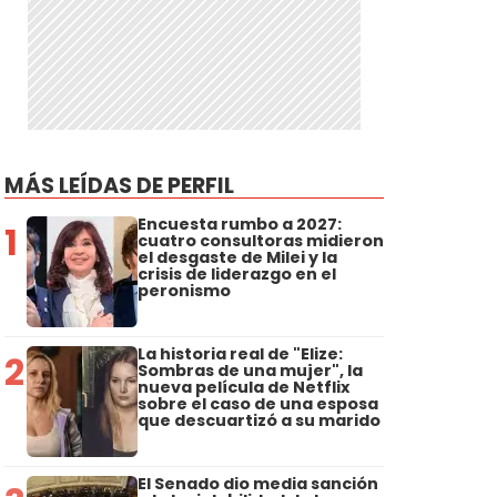
MÁS LEÍDAS DE PERFIL
Encuesta rumbo a 2027:
1
cuatro consultoras midieron
el desgaste de Milei y la
crisis de liderazgo en el
peronismo
La historia real de "Elize:
2
Sombras de una mujer", la
nueva película de Netflix
sobre el caso de una esposa
que descuartizó a su marido
El Senado dio media sanción