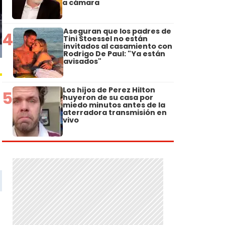
a cámara
Aseguran que los padres de
4
Tini Stoessel no están
invitados al casamiento con
Rodrigo De Paul: "Ya están
avisados"
Los hijos de Perez Hilton
5
huyeron de su casa por
miedo minutos antes de la
aterradora transmisión en
vivo