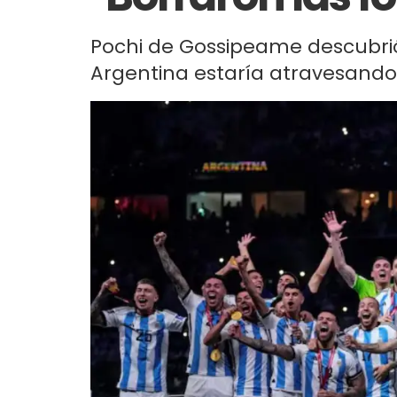
Pochi de Gossipeame descubrió 
Argentina estaría atravesando 