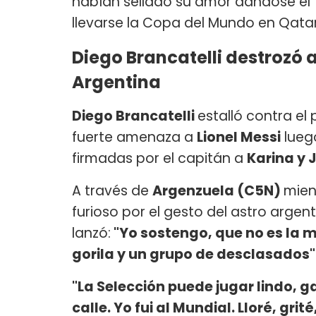
habían sellado su amor dándose el "s
llevarse la Copa del Mundo en Qata
Diego Brancatelli destrozó a
Argentina
Diego Brancatelli
estalló contra el 
fuerte amenaza a
Lionel Messi
lueg
firmadas por el capitán a
Karina y J
A través de
Argenzuela (C5N)
mien
furioso por el gesto del astro argent
lanzó:
"Yo sostengo, que no es la me
gorila y un grupo de desclasados"
"La Selección puede jugar lindo, g
calle. Yo fui al Mundial. Lloré, gri