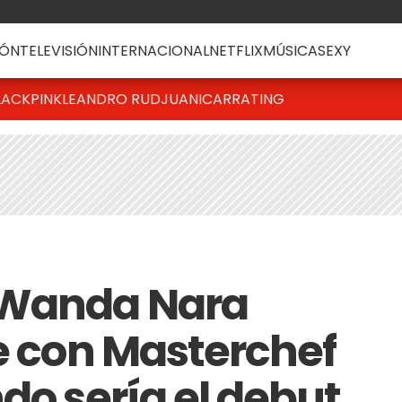
ÓN
TELEVISIÓN
INTERNACIONAL
NETFLIX
MÚSICA
SEXY
LACKPINK
LEANDRO RUD
JUANICAR
RATING
 Wanda Nara
fe con Masterchef
do sería el debut