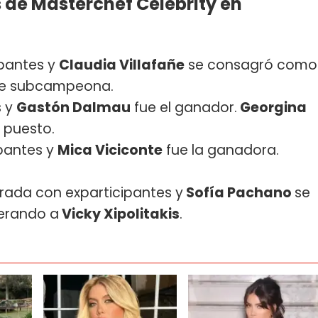
 de Masterchef Celebrity en
ipantes y
Claudia Villafañe
se consagró como
e subcampeona.
s y
Gastón Dalmau
fue el ganador.
Georgina
puesto.
ipantes y
Mica Viciconte
fue la ganadora.
orada con exparticipantes y
Sofía Pachano
se
erando a
Vicky Xipolitakis
.