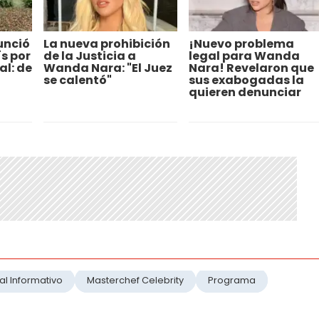
unció
La nueva prohibición
¡Nuevo problema
ís por
de la Justicia a
legal para Wanda
al: de
Wanda Nara: "El Juez
Nara! Revelaron que
se calentó"
sus exabogadas la
quieren denunciar
al Informativo
Masterchef Celebrity
Programa