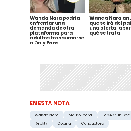
Wanda Nara podría
Wanda Nara an
enfrentar una
que se irá del pa
demanda de otra
una oferta labor
plataforma para
qué se trata
adultos tras sumarse
a Only Fans
EN ESTA NOTA
Wanda Nara
Mauro Icardi
Lape Club Soci
Reality
Cocina
Conductora