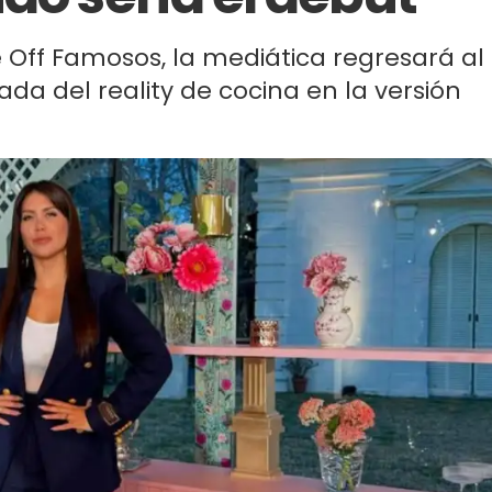
 Off Famosos, la mediática regresará al
a del reality de cocina en la versión