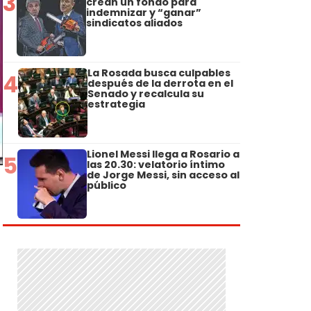
3
crean un fondo para
indemnizar y “ganar”
sindicatos aliados
La Rosada busca culpables
4
después de la derrota en el
Senado y recalcula su
estrategia
Lionel Messi llega a Rosario a
5
las 20.30: velatorio íntimo
de Jorge Messi, sin acceso al
público