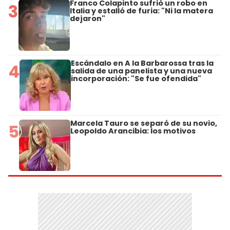
Franco Colapinto sufrió un robo en
3
Italia y estalló de furia: "Ni la matera
dejaron"
Escándalo en A la Barbarossa tras la
4
salida de una panelista y una nueva
incorporación: "Se fue ofendida"
Marcela Tauro se separó de su novio,
5
Leopoldo Arancibia: los motivos