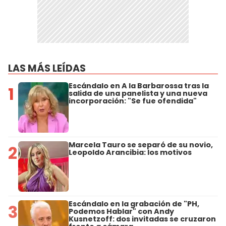
LAS MÁS LEÍDAS
Escándalo en A la Barbarossa tras la
1
salida de una panelista y una nueva
incorporación: "Se fue ofendida"
Marcela Tauro se separó de su novio,
2
Leopoldo Arancibia: los motivos
Escándalo en la grabación de "PH,
3
Podemos Hablar" con Andy
Kusnetzoff: dos invitadas se cruzaron