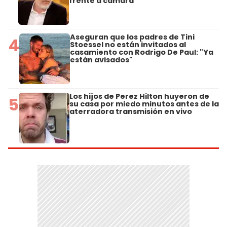
frente a cámara
Aseguran que los padres de Tini
4
Stoessel no están invitados al
casamiento con Rodrigo De Paul: "Ya
están avisados"
Los hijos de Perez Hilton huyeron de
5
su casa por miedo minutos antes de la
aterradora transmisión en vivo