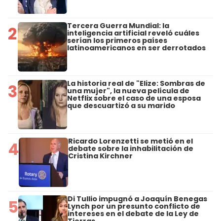
Tercera Guerra Mundial: la
2
inteligencia artificial reveló cuáles
serían los primeros países
latinoamericanos en ser derrotados
La historia real de "Elize: Sombras de
3
una mujer", la nueva película de
Netflix sobre el caso de una esposa
que descuartizó a su marido
Ricardo Lorenzetti se metió en el
4
debate sobre la inhabilitación de
Cristina Kirchner
Di Tullio impugnó a Joaquín Benegas
5
Lynch por un presunto conflicto de
intereses en el debate de la Ley de