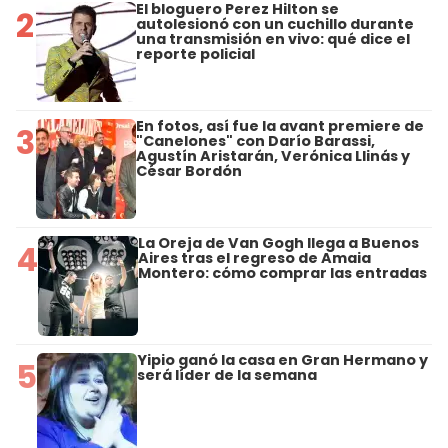
El bloguero Perez Hilton se
2
autolesionó con un cuchillo durante
una transmisión en vivo: qué dice el
reporte policial
En fotos, así fue la avant premiere de
3
"Canelones" con Darío Barassi,
Agustín Aristarán, Verónica Llinás y
César Bordón
La Oreja de Van Gogh llega a Buenos
4
Aires tras el regreso de Amaia
Montero: cómo comprar las entradas
Yipio ganó la casa en Gran Hermano y
5
será líder de la semana