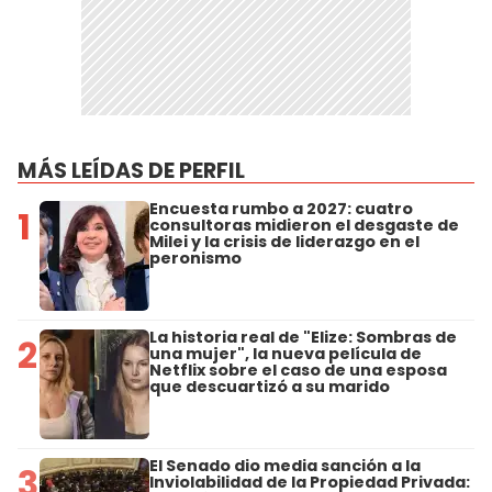
MÁS LEÍDAS DE PERFIL
Encuesta rumbo a 2027: cuatro
1
consultoras midieron el desgaste de
Milei y la crisis de liderazgo en el
peronismo
La historia real de "Elize: Sombras de
2
una mujer", la nueva película de
Netflix sobre el caso de una esposa
que descuartizó a su marido
El Senado dio media sanción a la
3
Inviolabilidad de la Propiedad Privada: