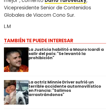
mejor”, comentó
Darío Turovelzky
,
Vicepresidente Senior de Contenidos
Globales de Viacom Cono Sur.
L.M
TAMBIÉN TE PUEDE INTERESAR
La Justicia habilitó a Mauro Icardi a
salir del país: "Se levantó la
prohibición"
La actriz Minnie Driver sufrió un
terrible accidente automovilístico
en Francia: "Salimos
arrastrándonos"