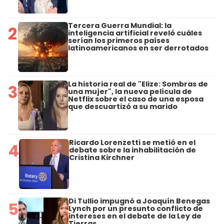
Tercera Guerra Mundial: la
2
inteligencia artificial reveló cuáles
serían los primeros países
latinoamericanos en ser derrotados
La historia real de "Elize: Sombras de
3
una mujer", la nueva película de
Netflix sobre el caso de una esposa
que descuartizó a su marido
Ricardo Lorenzetti se metió en el
4
debate sobre la inhabilitación de
Cristina Kirchner
Di Tullio impugnó a Joaquín Benegas
5
Lynch por un presunto conflicto de
intereses en el debate de la Ley de
Tierras