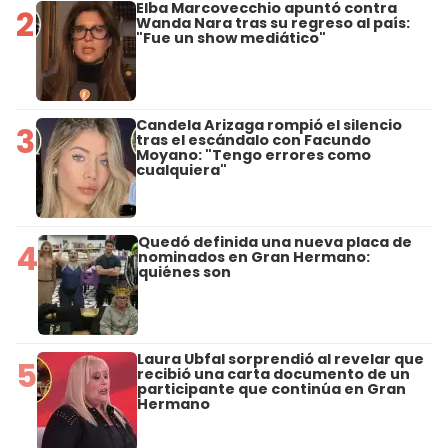
Elba Marcovecchio apuntó contra
2
Wanda Nara tras su regreso al país:
"Fue un show mediático"
Candela Arizaga rompió el silencio
3
tras el escándalo con Facundo
Moyano: "Tengo errores como
cualquiera"
Quedó definida una nueva placa de
4
nominados en Gran Hermano:
quiénes son
Laura Ubfal sorprendió al revelar que
5
recibió una carta documento de un
participante que continúa en Gran
Hermano