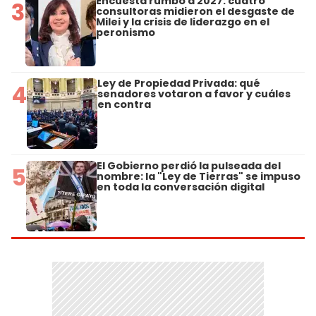
Encuesta rumbo a 2027: cuatro
3
consultoras midieron el desgaste de
Milei y la crisis de liderazgo en el
peronismo
Ley de Propiedad Privada: qué
4
senadores votaron a favor y cuáles
en contra
El Gobierno perdió la pulseada del
5
nombre: la "Ley de Tierras" se impuso
en toda la conversación digital