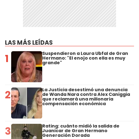
LAS MÁS LEÍDAS
Suspendieron a Laura Ubfal de Gran
1
Hermano: "El enojo con ella es muy
grande"
La Justicia desestimó una denuncia
2
de Wanda Nara contra Alex Caniggia
que reclamará una millonaria
compensación económica
Rating: cuánto midió la salida de
3
Juanicar de Gran Hermano
Generación Dorada