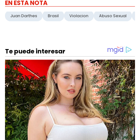
EN ESTA NOTA
Juan Darthes
Brasil
Violacion
Abuso Sexual
#