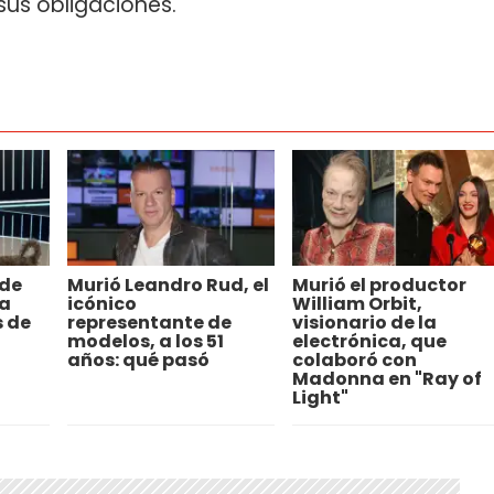
sus obligaciones.
 de
Murió Leandro Rud, el
Murió el productor
la
icónico
William Orbit,
s de
representante de
visionario de la
modelos, a los 51
electrónica, que
años: qué pasó
colaboró con
Madonna en "Ray of
Light"