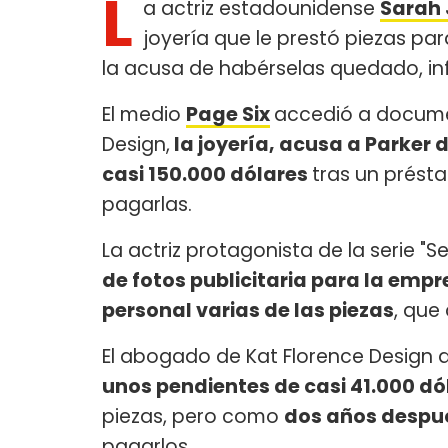
L
a actriz estadounidense
Sarah 
joyería que le prestó piezas pa
la acusa de habérselas quedado, in
El medio
Page Six
accedió a documen
Design,
la joyería, acusa a Parker 
casi 150.000 dólares
tras un prést
pagarlas.
La actriz protagonista de la serie "Se
de fotos publicitaria para la empr
personal varias de las piezas
, que
El abogado de Kat Florence Design di
unos pendientes de casi 41.000 dó
piezas, pero como
dos años despué
pagarlos.