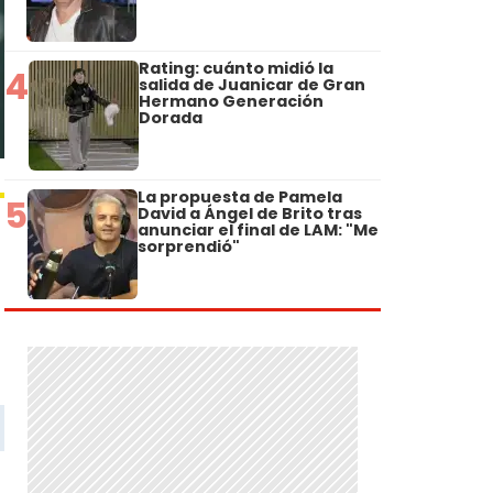
Rating: cuánto midió la
4
salida de Juanicar de Gran
Hermano Generación
Dorada
La propuesta de Pamela
5
David a Ángel de Brito tras
anunciar el final de LAM: "Me
sorprendió"