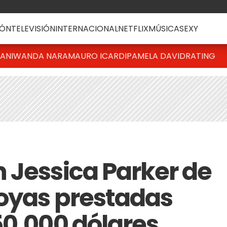
ÓN
TELEVISIÓN
INTERNACIONAL
NETFLIX
MÚSICA
SEXY
IANI
WANDA NARA
MAURO ICARDI
PAMELA DAVID
RATING
 Jessica Parker de
oyas prestadas
50.000 dólares