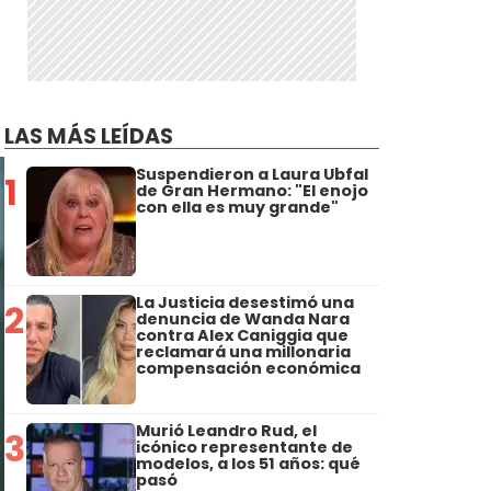
s
LAS MÁS LEÍDAS
Suspendieron a Laura Ubfal
1
de Gran Hermano: "El enojo
con ella es muy grande"
La Justicia desestimó una
2
denuncia de Wanda Nara
contra Alex Caniggia que
reclamará una millonaria
compensación económica
Murió Leandro Rud, el
3
icónico representante de
modelos, a los 51 años: qué
pasó