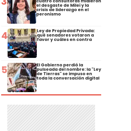
3
cuatro consultoras midieron
el desgaste de Milei y la
crisis de liderazgo en el
peronismo
Ley de Propiedad Privada:
4
qué senadores votaron a
favor y cuáles en contra
El Gobierno perdió la
5
pulseada del nombre: la "Ley
de Tierras" se impuso en
toda la conversación digital