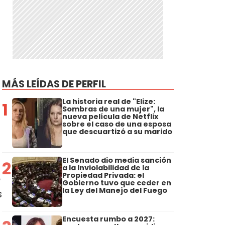
MÁS LEÍDAS DE PERFIL
La historia real de "Elize:
1
Sombras de una mujer", la
nueva película de Netflix
sobre el caso de una esposa
que descuartizó a su marido
El Senado dio media sanción
2
a la Inviolabilidad de la
Propiedad Privada: el
e
Gobierno tuvo que ceder en
la Ley del Manejo del Fuego
s
Encuesta rumbo a 2027: