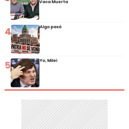
Vaca Muerta
Algo pasó
4
Yo, Milei
5