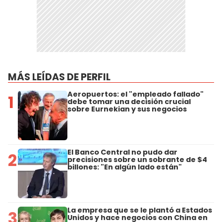
MÁS LEÍDAS DE PERFIL
Aeropuertos: el "empleado fallado"
1
debe tomar una decisión crucial
sobre Eurnekian y sus negocios
El Banco Central no pudo dar
2
precisiones sobre un sobrante de $4
billones: "En algún lado están"
La empresa que se le plantó a Estados
3
Unidos y hace negocios con China en