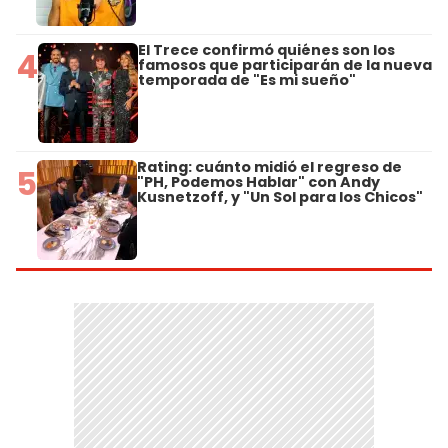
El Trece confirmó quiénes son los
4
famosos que participarán de la nueva
temporada de "Es mi sueño"
Rating: cuánto midió el regreso de
5
"PH, Podemos Hablar" con Andy
Kusnetzoff, y "Un Sol para los Chicos"