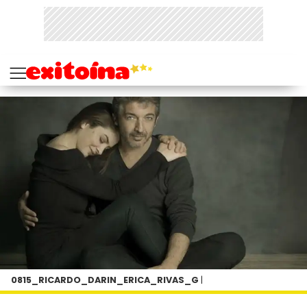
0815_RICARDO_DARIN_ERICA_RIVAS_G
|