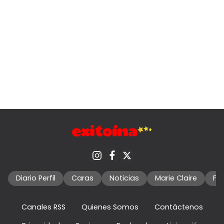
Diario Perfil
Caras
Noticias
Marie Claire
Fo
Canales RSS
Quienes Somos
Contáctenos