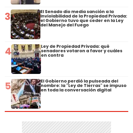
El Senado dio media sanción a la
3
Inviolabilidad de la Propiedad Privada:
el Gobierno tuvo que ceder en la Ley
del Manejo del Fuego
Ley de Propiedad Privada: qué
4
senadores votaron a favor y cuáles
en contra
El Gobierno perdió la pulseada del
5
nombre: la "Ley de Tierras" se impuso
en toda la conversación digital