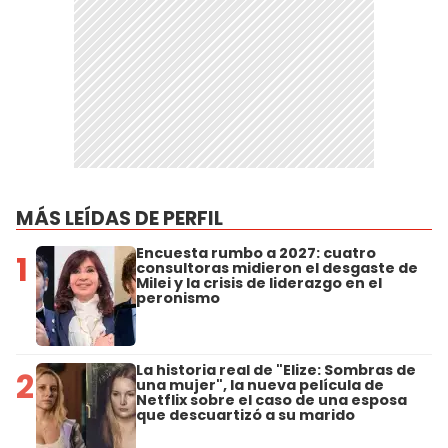
MÁS LEÍDAS DE PERFIL
Encuesta rumbo a 2027: cuatro
1
consultoras midieron el desgaste de
Milei y la crisis de liderazgo en el
peronismo
La historia real de "Elize: Sombras de
2
una mujer", la nueva película de
Netflix sobre el caso de una esposa
que descuartizó a su marido