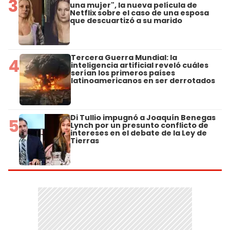
3
una mujer", la nueva película de
Netflix sobre el caso de una esposa
que descuartizó a su marido
Tercera Guerra Mundial: la
4
inteligencia artificial reveló cuáles
serían los primeros países
latinoamericanos en ser derrotados
Di Tullio impugnó a Joaquín Benegas
5
Lynch por un presunto conflicto de
intereses en el debate de la Ley de
Tierras