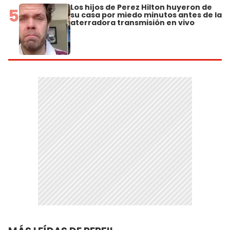
Los hijos de Perez Hilton huyeron de
5
su casa por miedo minutos antes de la
aterradora transmisión en vivo