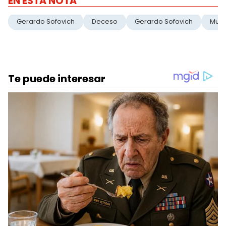
EN ESTA NOTA
Gerardo Sofovich
Deceso
Gerardo Sofovich
Muri