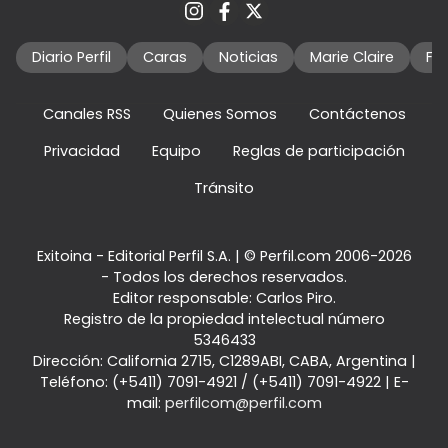
Diario Perfil
Caras
Noticias
Marie Claire
Fo
Canales RSS
Quienes Somos
Contáctenos
Privacidad
Equipo
Reglas de participación
Tránsito
Exitoina - Editorial Perfil S.A.
| © Perfil.com 2006-2026
- Todos los derechos reservados.
Editor responsable: Carlos Piro.
Registro de la propiedad intelectual número
5346433
Dirección:
California 2715
,
C1289ABI
,
CABA, Argentina
|
Teléfono:
(+5411) 7091-4921
/
(+5411) 7091-4922
| E-
mail:
perfilcom@perfil.com