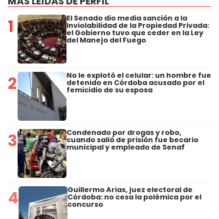
MÁS LEÍDAS DE PERFIL
El Senado dio media sanción a la
1
Inviolabilidad de la Propiedad Privada:
el Gobierno tuvo que ceder en la Ley
del Manejo del Fuego
No le explotó el celular: un hombre fue
2
detenido en Córdoba acusado por el
femicidio de su esposa
Condenado por drogas y robo,
3
cuando salió de prisión fue becario
municipal y empleado de Senaf
Guillermo Arias, juez electoral de
4
Córdoba: no cesa la polémica por el
concurso