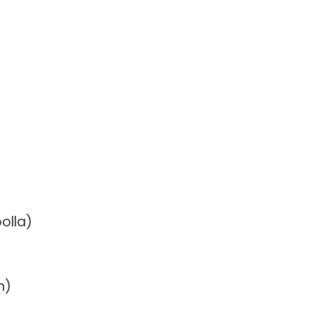
)
olla)
n)