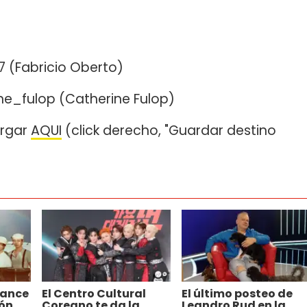
)
 (Fabricio Oberto)
e_fulop (Catherine Fulop)
argar
AQUI
(click derecho, "Guardar destino
vance
El Centro Cultural
El último posteo de
ión
Coreano te da la
Leandro Rud en la