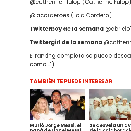
@catherine_fulop (Catherine Fulop
@lacorderoes (Lola Cordero)
Twitterboy de la semana
@obricio7
Twittergirl de la semana
@catherin
El ranking completo se puede desc
como...")
TAMBIÉN TE PUEDE INTERESAR
Murió Jorge Messi, el
Se desvela un a
papá de Lionel Messi
de la colaborac