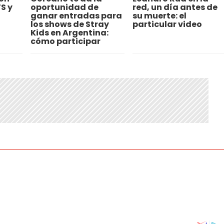
S y
oportunidad de
red, un día antes de
ganar entradas para
su muerte: el
los shows de Stray
particular video
Kids en Argentina:
cómo participar