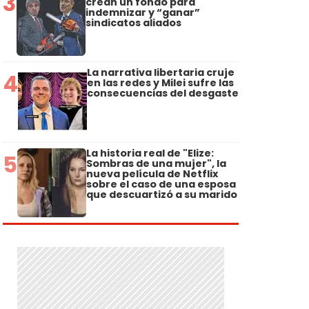
3
crean un fondo para
indemnizar y “ganar”
sindicatos aliados
La narrativa libertaria cruje
4
en las redes y Milei sufre las
consecuencias del desgaste
La historia real de "Elize:
5
Sombras de una mujer", la
nueva película de Netflix
sobre el caso de una esposa
que descuartizó a su marido