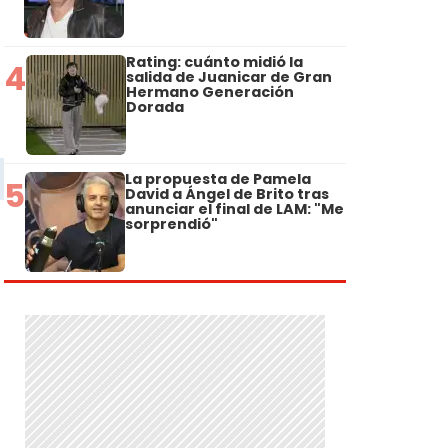
Rating: cuánto midió la
4
salida de Juanicar de Gran
Hermano Generación
Dorada
La propuesta de Pamela
5
David a Ángel de Brito tras
anunciar el final de LAM: "Me
sorprendió"