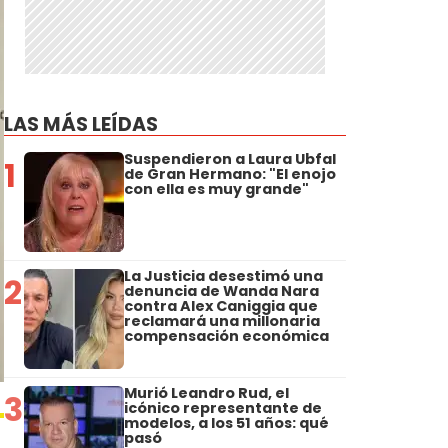
LAS MÁS LEÍDAS
Suspendieron a Laura Ubfal
1
de Gran Hermano: "El enojo
con ella es muy grande"
La Justicia desestimó una
2
denuncia de Wanda Nara
contra Alex Caniggia que
reclamará una millonaria
compensación económica
Murió Leandro Rud, el
3
icónico representante de
modelos, a los 51 años: qué
pasó