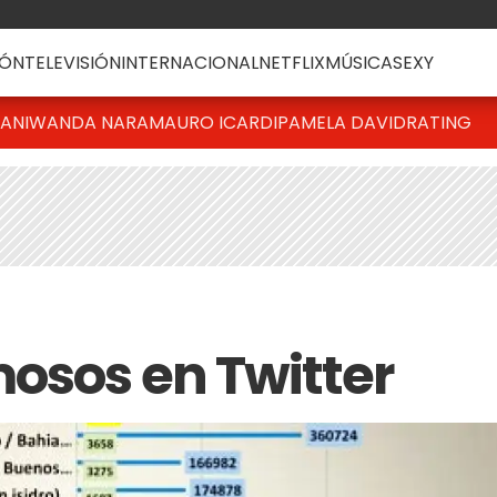
ÓN
TELEVISIÓN
INTERNACIONAL
NETFLIX
MÚSICA
SEXY
IANI
WANDA NARA
MAURO ICARDI
PAMELA DAVID
RATING
osos en Twitter