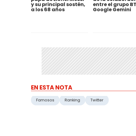
y su principal sostén,
entre el grupo BT
a los 68 años
Google Gemini
EN ESTA NOTA
Famosos
Ranking
Twitter