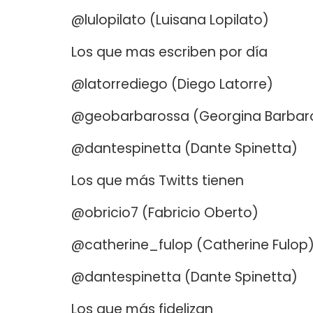
@lulopilato (Luisana Lopilato)
Los que mas escriben por día
@latorrediego (Diego Latorre)
@geobarbarossa (Georgina Barbar
@dantespinetta (Dante Spinetta)
Los que más Twitts tienen
@obricio7 (Fabricio Oberto)
@catherine_fulop (Catherine Fulop
@dantespinetta (Dante Spinetta)
Los que más fidelizan