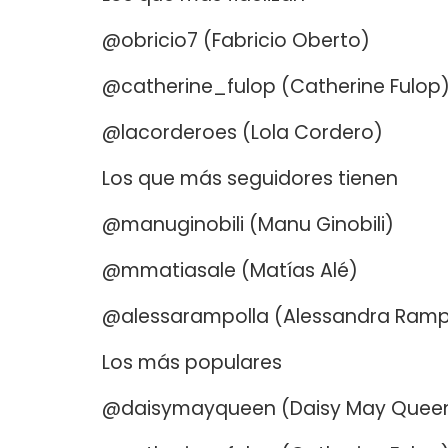
@obricio7 (Fabricio Oberto)
@catherine_fulop (Catherine Fulop
@lacorderoes (Lola Cordero)
Los que más seguidores tienen
@manuginobili (Manu Ginobili)
@mmatiasale (Matías Alé)
@alessarampolla (Alessandra Ramp
Los más populares
@daisymayqueen (Daisy May Quee