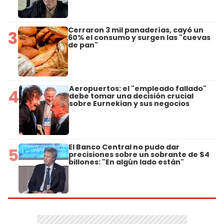
Cerraron 3 mil panaderías, cayó un
3
60% el consumo y surgen las "cuevas
de pan"
Aeropuertos: el "empleado fallado"
4
debe tomar una decisión crucial
sobre Eurnekian y sus negocios
El Banco Central no pudo dar
5
precisiones sobre un sobrante de $4
billones: "En algún lado están"