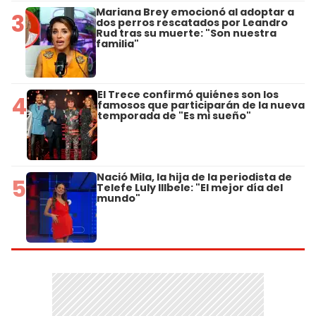
Mariana Brey emocionó al adoptar a
3
dos perros rescatados por Leandro
Rud tras su muerte: "Son nuestra
familia"
El Trece confirmó quiénes son los
4
famosos que participarán de la nueva
temporada de "Es mi sueño"
Nació Mila, la hija de la periodista de
5
Telefe Luly Illbele: "El mejor día del
mundo"