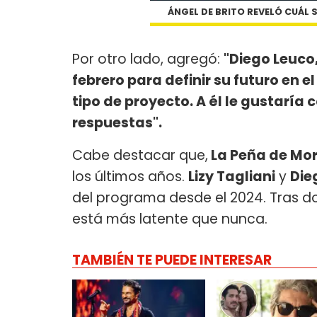
ÁNGEL DE BRITO REVELÓ CUÁL S
Por otro lado, agregó:
"Diego Leuco
febrero para definir su futuro en el
tipo de proyecto. A él le gustarí
respuestas".
Cabe destacar que,
La Peña de Mor
los últimos años.
Lizy Tagliani
y
Die
del programa desde el 2024. Tras do
está más latente que nunca.
TAMBIÉN TE PUEDE INTERESAR