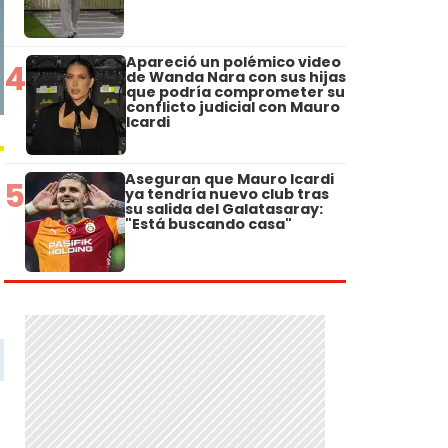
Apareció un polémico video
4
de Wanda Nara con sus hijas
que podría comprometer su
conflicto judicial con Mauro
Icardi
Aseguran que Mauro Icardi
5
ya tendría nuevo club tras
su salida del Galatasaray:
"Está buscando casa"