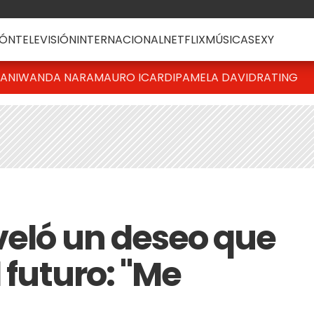
ÓN
TELEVISIÓN
INTERNACIONAL
NETFLIX
MÚSICA
SEXY
IANI
WANDA NARA
MAURO ICARDI
PAMELA DAVID
RATING
veló un deseo que
 futuro: "Me