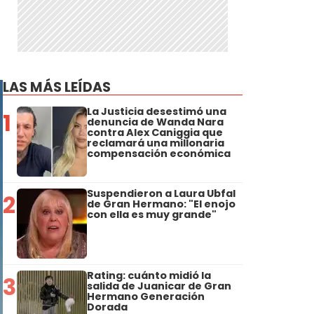
LAS MÁS LEÍDAS
La Justicia desestimó una
1
denuncia de Wanda Nara
contra Alex Caniggia que
reclamará una millonaria
compensación económica
Suspendieron a Laura Ubfal
2
de Gran Hermano: "El enojo
con ella es muy grande"
Rating: cuánto midió la
3
salida de Juanicar de Gran
Hermano Generación
Dorada