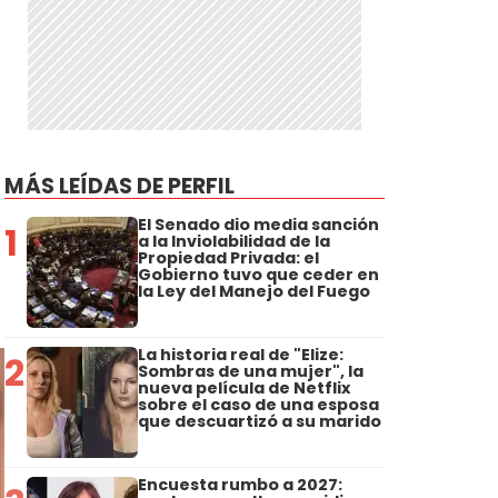
MÁS LEÍDAS DE PERFIL
El Senado dio media sanción
1
a la Inviolabilidad de la
Propiedad Privada: el
Gobierno tuvo que ceder en
la Ley del Manejo del Fuego
La historia real de "Elize:
2
Sombras de una mujer", la
nueva película de Netflix
sobre el caso de una esposa
que descuartizó a su marido
Encuesta rumbo a 2027: