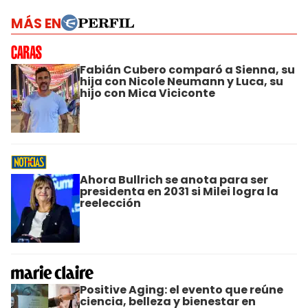
MÁS EN
Fabián Cubero comparó a Sienna, su
hija con Nicole Neumann y Luca, su
hijo con Mica Viciconte
Ahora Bullrich se anota para ser
presidenta en 2031 si Milei logra la
reelección
Positive Aging: el evento que reúne
ciencia, belleza y bienestar en