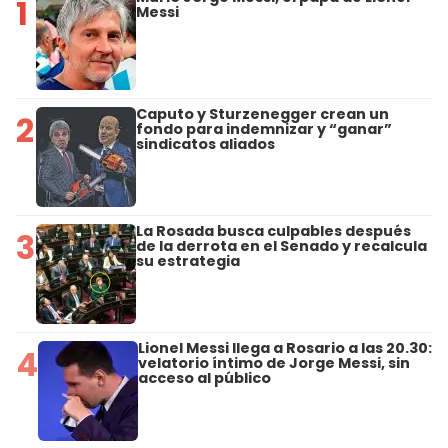
1
Messi
Caputo y Sturzenegger crean un
2
fondo para indemnizar y “ganar”
sindicatos aliados
La Rosada busca culpables después
3
de la derrota en el Senado y recalcula
su estrategia
Lionel Messi llega a Rosario a las 20.30:
4
velatorio íntimo de Jorge Messi, sin
acceso al público