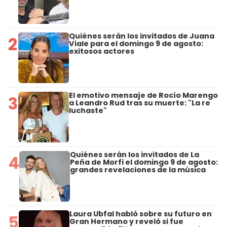
Quiénes serán los invitados de Juana
2
Viale para el domingo 9 de agosto:
exitosos actores
El emotivo mensaje de Rocío Marengo
3
a Leandro Rud tras su muerte: "La re
luchaste"
Quiénes serán los invitados de La
4
Peña de Morfi el domingo 9 de agosto:
grandes revelaciones de la música
Laura Ubfal habló sobre su futuro en
5
Gran Hermano y reveló si fue