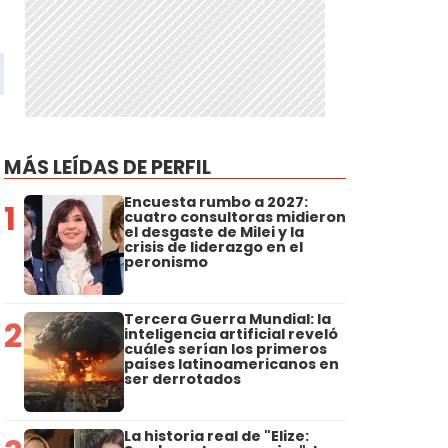
MÁS LEÍDAS DE PERFIL
Encuesta rumbo a 2027:
1
cuatro consultoras midieron
el desgaste de Milei y la
crisis de liderazgo en el
peronismo
Tercera Guerra Mundial: la
2
inteligencia artificial reveló
cuáles serían los primeros
países latinoamericanos en
ser derrotados
La historia real de "Elize: