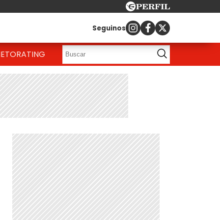
Seguinos
IETO
RATING