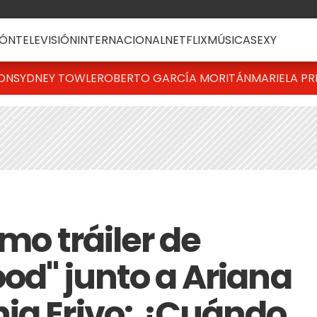
ÓN
TELEVISIÓN
INTERNACIONAL
NETFLIX
MÚSICA
SEXY
TON
SYDNEY TOWLE
ROBERTO GARCÍA MORITÁN
MARIELA PR
imo tráiler de
od" junto a Ariana
ia Erivo: ¿Cuándo