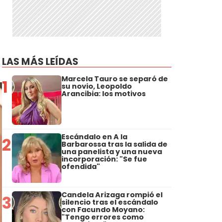
LAS MÁS LEÍDAS
Marcela Tauro se separó de
1
su novio, Leopoldo
Arancibia: los motivos
Escándalo en A la
2
Barbarossa tras la salida de
una panelista y una nueva
incorporación: "Se fue
ofendida"
Candela Arizaga rompió el
3
silencio tras el escándalo
con Facundo Moyano:
"Tengo errores como