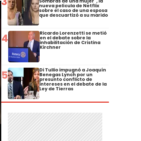
3
Sombras de una mujer", la
nueva película de Netflix
sobre el caso de una esposa
que descuartizó a su marido
Ricardo Lorenzetti se metió
4
en el debate sobre la
inhabilitación de Cristina
Kirchner
Di Tullio impugnó a Joaquín
5
Benegas Lynch por un
presunto conflicto de
intereses en el debate de la
Ley de Tierras