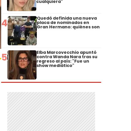
cualquiera"
Quedó definida una nueva
4
placa de nominados en
Gran Hermano: quiénes son
Elba Marcovecchio apuntó
5
contra Wanda Nara tras su
regreso al país: "Fue un
show mediático"