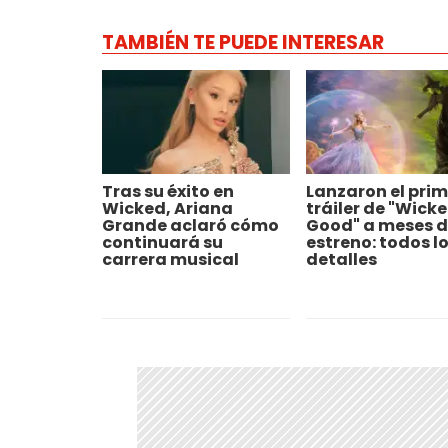
TAMBIÉN TE PUEDE INTERESAR
Tras su éxito en
Lanzaron el prim
Wicked, Ariana
tráiler de "Wicke
Grande aclaró cómo
Good" a meses d
continuará su
estreno: todos l
carrera musical
detalles