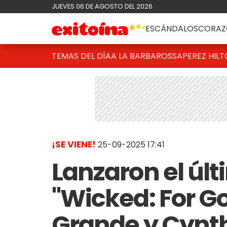
JUEVES 06 DE AGOSTO DEL 2026
ESCÁNDALOS
CORAZ
TEMAS DEL DÍA
A LA BARBAROSSA
PEREZ HIL
¡SE VIENE!
25-09-2025 17:41
Lanzaron el últ
"Wicked: For Go
Grande y Cynth