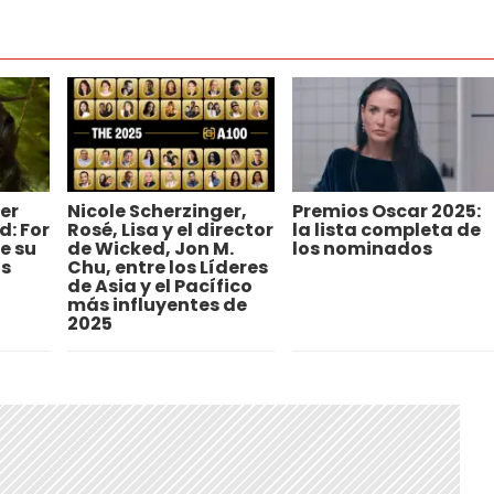
er
Nicole Scherzinger,
Premios Oscar 2025:
d: For
Rosé, Lisa y el director
la lista completa de
e su
de Wicked, Jon M.
los nominados
os
Chu, entre los Líderes
de Asia y el Pacífico
más influyentes de
2025