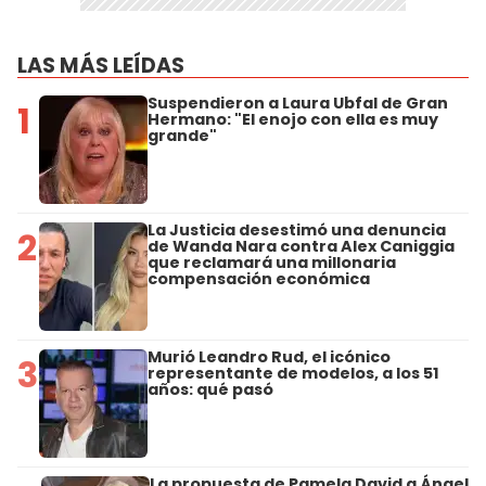
LAS MÁS LEÍDAS
Suspendieron a Laura Ubfal de Gran
1
Hermano: "El enojo con ella es muy
grande"
La Justicia desestimó una denuncia
2
de Wanda Nara contra Alex Caniggia
que reclamará una millonaria
compensación económica
Murió Leandro Rud, el icónico
3
representante de modelos, a los 51
años: qué pasó
La propuesta de Pamela David a Ángel