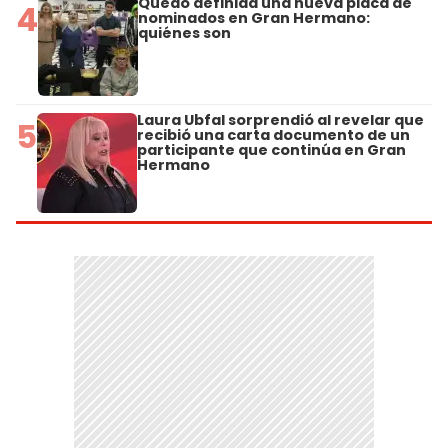
Quedó definida una nueva placa de
4
nominados en Gran Hermano:
quiénes son
Laura Ubfal sorprendió al revelar que
5
recibió una carta documento de un
participante que continúa en Gran
Hermano