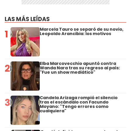
LAS MÁS LEÍDAS
Marcela Tauro se separó de su novio,
1
Leopoldo Arancibia: los motivos
Elba Marcovecchio apuntó contra
2
Wanda Nara tras su regreso al país:
"Fue un show mediático"
Candela Arizaga rompió el silencio
3
tras el escándalo con Facundo
Moyano: "Tengo errores como
cualquiera"